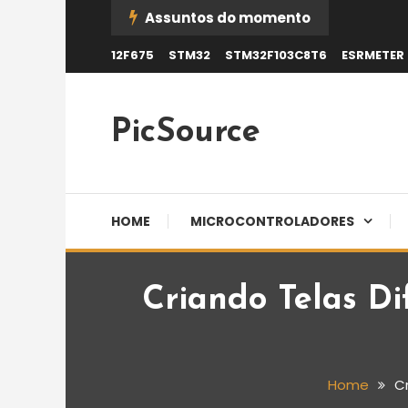
Skip
Assuntos do momento
To
12F675
STM32
STM32F103C8T6
ESRMETER
Content
PicSource
HOME
MICROCONTROLADORES
Criando Telas Di
Home
C