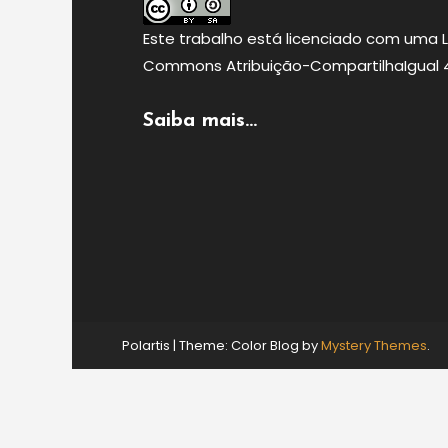
Este
trabalho
está licenciado com uma 
Commons Atribuição-CompartilhaIgual 4.
Saiba mais...
Polartis
|
Theme: Color Blog by
Mystery Themes
.