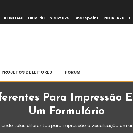
ATMEGA8
Blue Pill
pic12f675
Sharepoint
PIC16F676
E
PROJETOS DE LEITORES
FÓRUM
ferentes Para Impressão 
Um Formulário
riando telas diferentes para impressão e visualização em u