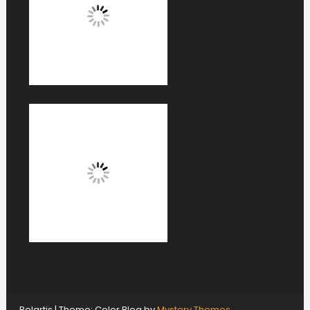
Polartis
|
Theme: Color Blog by
Mystery Themes
.