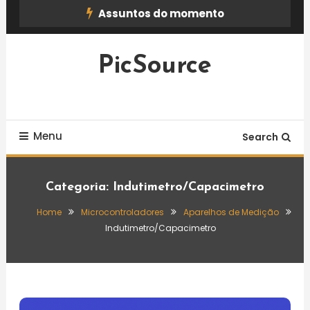
Skip
Assuntos do momento
To
Content
PicSource
Menu
Search
Categoria:
Indutimetro/Capacimetro
Home
Microcontroladores
Aparelhos de Medição
Indutimetro/Capacimetro