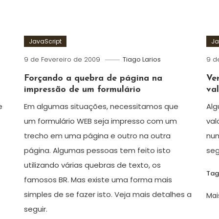
JavaScript
Ja
9 de Fevereiro de 2009
Tiago Larios
9 d
Forçando a quebra de página na
Ve
impressão de um formulário
va
e
Em algumas situações, necessitamos que
Alg
um formulário WEB seja impresso com um
val
trecho em uma página e outro na outra
num
página. Algumas pessoas tem feito isto
seg
utilizando várias quebras de texto, os
Ta
famosos BR. Mas existe uma forma mais
simples de se fazer isto. Veja mais detalhes a
Mai
seguir.