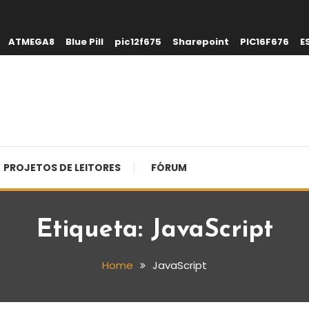
ATMEGA8
Blue Pill
pic12f675
Sharepoint
PIC16F676
E
PROJETOS DE LEITORES
FÓRUM
Etiqueta:
JavaScript
Home
JavaScript