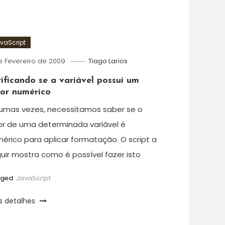
vaScript
e Fevereiro de 2009
Tiago Larios
rificando se a variável possui um
lor numérico
umas vezes, necessitamos saber se o
or de uma determinada variável é
érico para aplicar formatação. O script a
uir mostra como é possível fazer isto
gged
JavaScript
s detalhes