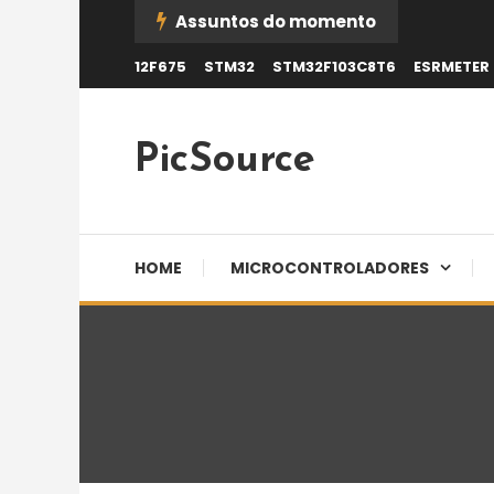
Skip
Assuntos do momento
To
12F675
STM32
STM32F103C8T6
ESRMETER
Content
PicSource
HOME
MICROCONTROLADORES