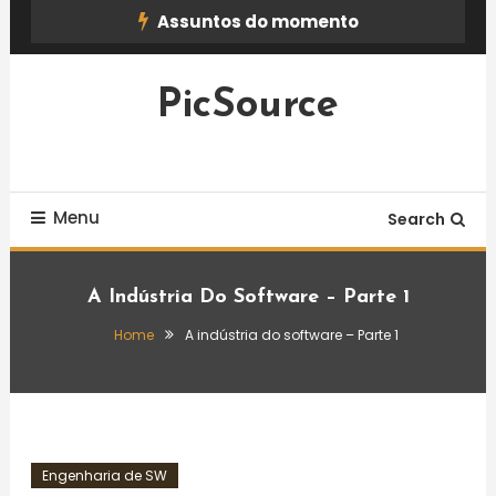
Skip
Assuntos do momento
To
Content
PicSource
Menu
Search
A Indústria Do Software – Parte 1
Home
A indústria do software – Parte 1
Engenharia de SW