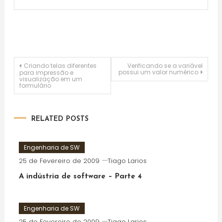
Navegação
Criando telas diferentes
Verificando se a variável
possui um valor numérico
para impressão e
visualização em um
formulário
de
artigos
RELATED POSTS
Engenharia de SW
25 de Fevereiro de 2009
Tiago Larios
A indústria de software – Parte 4
Engenharia de SW
25 de Fevereiro de 2009
Tiago Larios