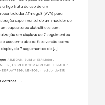
e artigo trata do uso de um
rocontrolador ATmega8 (AVR) para
strução experimental de um medidor de
 em capacitores eletrolíticos com
ualização em displays de 7 seguimentos.
a o esquema abaixo: Esta versão acima
 display de 7 seguimentos do […]
gged
ATMEGA8
,
Build an ESR Meter
,
RMETER
,
ESRMETER COM ATMEGA8
,
ESRMETER
 DISPLAY 7 SEGUIMENTOS
,
medidor de ESR
s detalhes