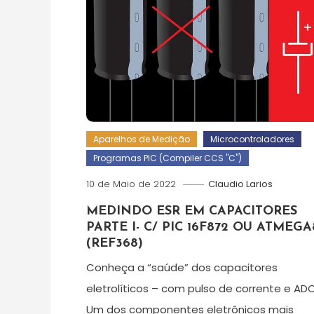
Aparelhos de Medição
Microcontroladores
Programas PIC (Compiler CCS "C")
10 de Maio de 2022
Claudio Larios
MEDINDO ESR EM CAPACITORES
PARTE I- C/ PIC 16F872 OU ATMEGA
(REF368)
Conheça a “saúde” dos capacitores
eletrolíticos – com pulso de corrente e AD
Um dos componentes eletrônicos mais