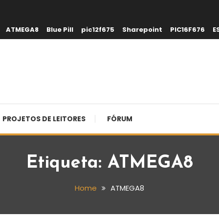
ATMEGA8
Blue Pill
pic12f675
Sharepoint
PIC16F676
E
PROJETOS DE LEITORES
FÓRUM
Etiqueta:
ATMEGA8
Home
ATMEGA8