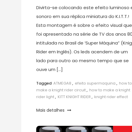
Divirta-se colocando este efeito luminoso 
sonoro em sua réplica miniatura do K.I.T.T.!
Esta montagem é sobre o efeito visual que
foi apresentado na série de TV dos anos 80
intitulada no Brasil de ‘Super Máquina” (Kni
Rider em Inglês). Os leds acendem de um
lado para outro ao mesmo tempo que se
ouve um […]
Tagged
ATMEGA8
,
efeito supermaquina
,
how to
make a knight rider circuit
,
how to make a knight
rider light
,
KITT KNIGHT RIDER
,
knight rider effect
Mais detalhes