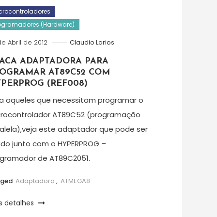
crocontroladores
ogramadores (Hardware)
de Abril de 2012
Claudio Larios
ACA ADAPTADORA PARA
OGRAMAR AT89C52 COM
PERPROG (REF008)
a aqueles que necessitam programar o
rocontrolador AT89C52 (programação
alela),veja este adaptador que pode ser
do junto com o HYPERPROG –
gramador de AT89C2051.
gged
Adaptadora
,
ATMEGA8
s detalhes