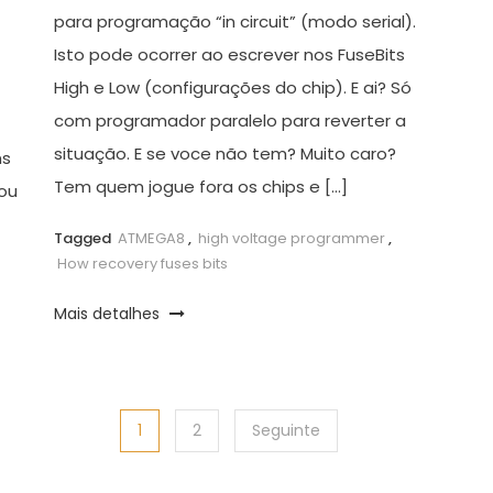
para programação “in circuit” (modo serial).
Isto pode ocorrer ao escrever nos FuseBits
High e Low (configurações do chip). E ai? Só
com programador paralelo para reverter a
situação. E se voce não tem? Muito caro?
ns
Tem quem jogue fora os chips e […]
ou
Tagged
ATMEGA8
,
high voltage programmer
,
How recovery fuses bits
Mais detalhes
1
2
Seguinte