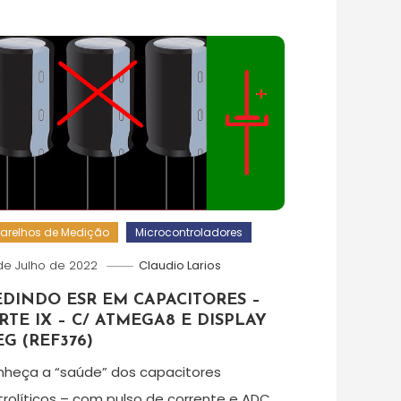
arelhos de Medição
Microcontroladores
de Julho de 2022
Claudio Larios
DINDO ESR EM CAPACITORES –
RTE IX – C/ ATMEGA8 E DISPLAY
EG (REF376)
heça a “saúde” dos capacitores
trolíticos – com pulso de corrente e ADC …