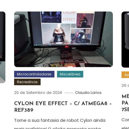
Microcontroladores
Miscelânea
Ap
Recreativos
26 
20 de Setembro de 2024
Claudio Larios
ME
PA
CYLON EYE EFFECT – C/ ATMEGA8 –
7S
REF389
Con
Torne a sua fantasia de robot Cylon ainda
ele
mais realística! O efeito proposto nesta