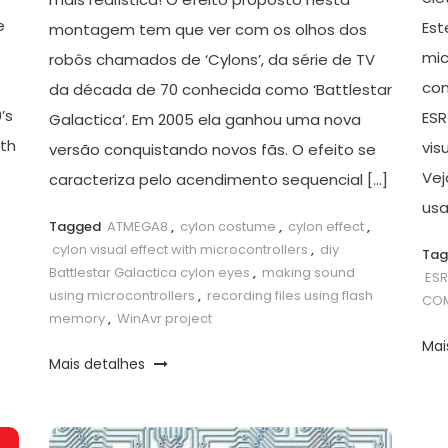
e
Est
montagem tem que ver com os olhos dos
mic
robôs chamados de ‘Cylons’, da série de TV
con
da década de 70 conhecida como ‘Battlestar
’s
ESR
Galactica’. Em 2005 ela ganhou uma nova
gth
vis
versão conquistando novos fãs. O efeito se
Vej
caracteriza pelo acendimento sequencial […]
usa
Tagged
ATMEGA8
,
cylon costume
,
cylon effect
,
cylon visual effect with microcontrollers
,
diy
Ta
Battlestar Galactica cylon eyes
,
making sound
ES
using microcontrollers
,
recording files using flash
COM
memory
,
WinAvr project
Mai
Mais detalhes