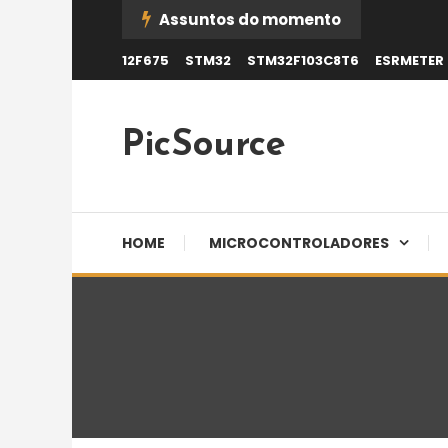
Skip
Assuntos do momento
To
12F675
STM32
STM32F103C8T6
ESRMETER
Content
PicSource
HOME
MICROCONTROLADORES