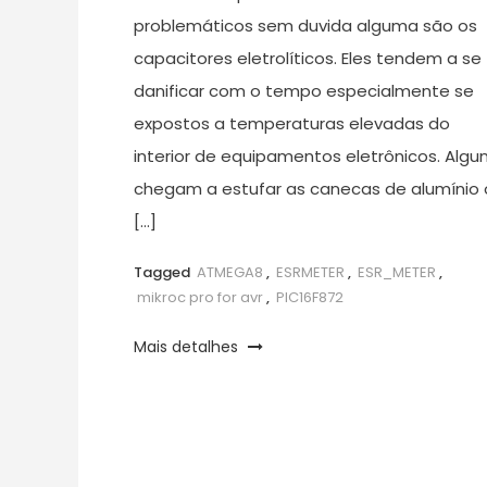
problemáticos sem duvida alguma são os
capacitores eletrolíticos. Eles tendem a se
danificar com o tempo especialmente se
expostos a temperaturas elevadas do
interior de equipamentos eletrônicos. Algu
chegam a estufar as canecas de alumínio 
[…]
Tagged
ATMEGA8
,
ESRMETER
,
ESR_METER
,
mikroc pro for avr
,
PIC16F872
Mais detalhes
Paginação
dos