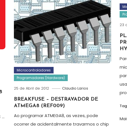
Mi
Pr
23 
PL
PR
HY
Par
mic
Microcontroladores
par
Programadores (Hardware)
usa
25 de Abril de 2012
Claudio Larios
8
pro
BREAKFUSE – DESTRAVADOR DE
ATMEGA8 (REF009)
Ta
Ao programar ATMEGA8, as vezes, pode
C …
Mai
ocorrer de acidentalmente travarmos o chip