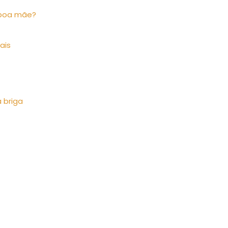
 boa mãe?
ais
 briga