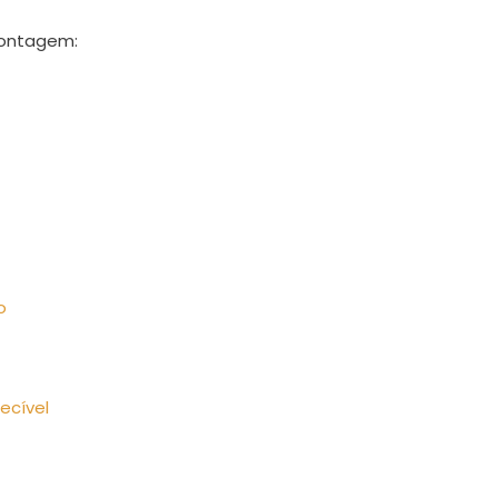
montagem:
o
ecível