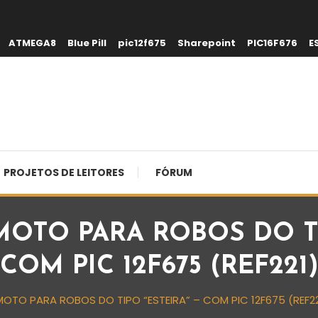
ATMEGA8
Blue Pill
pic12f675
Sharepoint
PIC16F676
E
PROJETOS DE LEITORES
FÓRUM
OTO PARA ROBOS DO TIP
COM PIC 12F675 (REF221
OTO PARA ROBOS DO TIPO “ESTEIRA” – COM PIC 12F675 (REF22