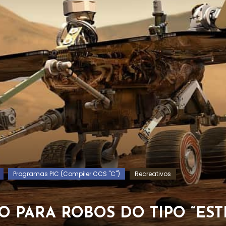
Programas PIC (Compiler CCS "C")
Recreativos
PARA ROBOS DO TIPO “ESTE