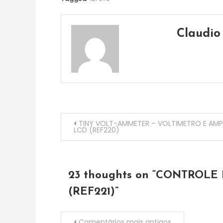
Claudio
Navegação
TINY VOLT-AMMETER – VOLTIMETRO E AMPE
LCD (REF220)
de
artigos
23 thoughts on “
CONTROLE R
(REF221)
”
Navegação
Comentários mais antigos