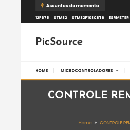
Skip
Assuntos do momento
To
12F675
STM32
STM32F103C8T6
ESRMETER
Content
PicSource
HOME
MICROCONTROLADORES
CONTROLE REM
Home
CONTROLE REM