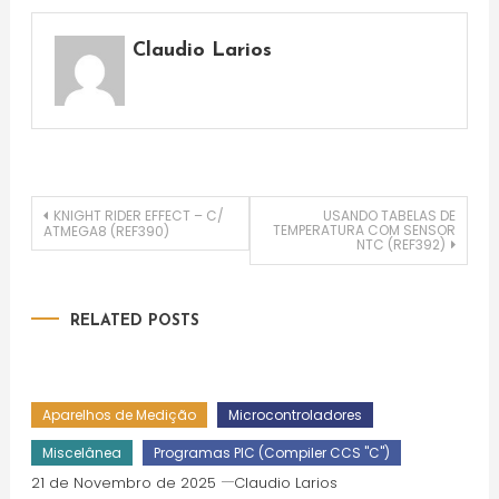
Claudio Larios
Navegação
KNIGHT RIDER EFFECT – C/
USANDO TABELAS DE
TEMPERATURA COM SENSOR
ATMEGA8 (REF390)
NTC (REF392)
de
artigos
RELATED POSTS
Aparelhos de Medição
Microcontroladores
Miscelânea
Programas PIC (Compiler CCS "C")
21 de Novembro de 2025
Claudio Larios