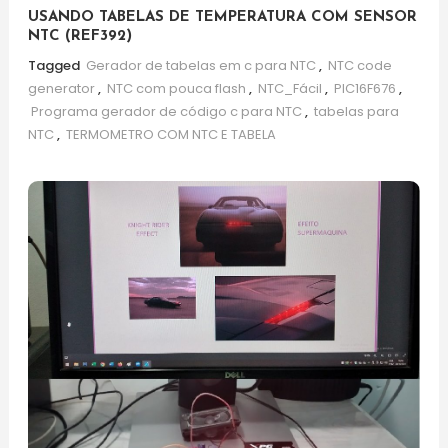
USANDO TABELAS DE TEMPERATURA COM SENSOR
NTC (REF392)
Tagged
Gerador de tabelas em c para NTC
,
NTC code
generator
,
NTC com pouca flash
,
NTC_Fácil
,
PIC16F676
,
Programa gerador de código c para NTC
,
tabelas para
NTC
,
TERMOMETRO COM NTC E TABELA