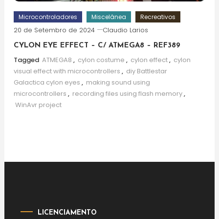
Microcontroladores
Miscelânea
Recreativos
20 de Setembro de 2024
Claudio Larios
CYLON EYE EFFECT – C/ ATMEGA8 – REF389
Tagged
ATMEGA8
,
cylon costume
,
cylon effect
,
cylon
visual effect with microcontrollers
,
diy Battlestar
Galactica cylon eyes
,
making sound using
microcontrollers
,
recording files using flash memory
,
WinAvr project
LICENCIAMENTO