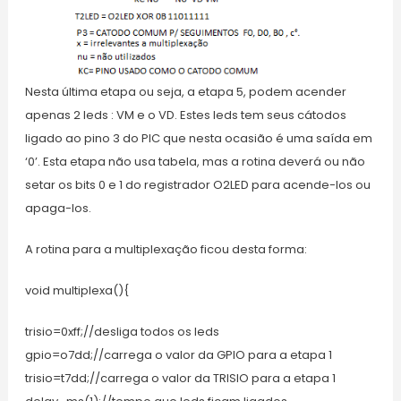
Nesta última etapa ou seja, a etapa 5, podem acender
apenas 2 leds : VM e o VD. Estes leds tem seus cátodos
ligado ao pino 3 do PIC que nesta ocasião é uma saída em
‘0’. Esta etapa não usa tabela, mas a rotina deverá ou não
setar os bits 0 e 1 do registrador O2LED para acende-los ou
apaga-los.
A rotina para a multiplexação ficou desta forma:
void multiplexa(){
trisio=0xff;//desliga todos os leds
gpio=o7dd;//carrega o valor da GPIO para a etapa 1
trisio=t7dd;//carrega o valor da TRISIO para a etapa 1