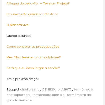
A língua do beija-flor — Teve um Projeto?
Um elemento químico fantástico!
O planeta vivo
Outros assuntos
Como controlar as preocupações
Meu filho deve ter um smartphone?
Será que eu devo largar a escola?
Até o próximo artigo!
Tagged
charliplexing
,
DS18B20
,
pic12f675
,
termômetro
charlieplexado
,
termômetro com pic
,
termômetro de
garrafa térmicas