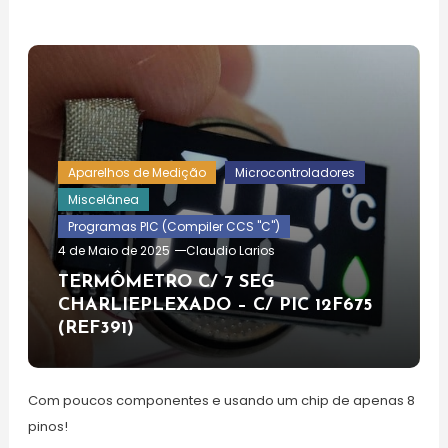
Aparelhos de Medição
Microcontroladores
Miscelânea
Programas PIC (Compiler CCS "C")
4 de Maio de 2025
Claudio Larios
TERMÔMETRO C/ 7 SEG
CHARLIEPLEXADO – C/ PIC 12F675
(REF391)
Com poucos componentes e usando um chip de apenas 8
pinos!