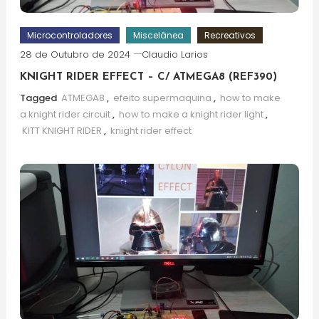
Microcontroladores
Miscelânea
Recreativos
28 de Outubro de 2024
Claudio Larios
KNIGHT RIDER EFFECT – C/ ATMEGA8 (REF390)
Tagged
ATMEGA8
,
efeito supermaquina
,
how to make
a knight rider circuit
,
how to make a knight rider light
,
KITT KNIGHT RIDER
,
knight rider effect