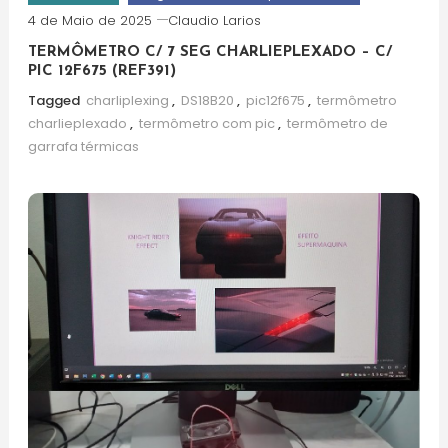
4 de Maio de 2025
Claudio Larios
TERMÔMETRO C/ 7 SEG CHARLIEPLEXADO – C/
PIC 12F675 (REF391)
Tagged
charliplexing
,
DS18B20
,
pic12f675
,
termômetro
charlieplexado
,
termômetro com pic
,
termômetro de
garrafa térmicas