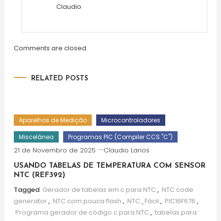
Claudio
Comments are closed.
RELATED POSTS
Aparelhos de Medição
Microcontroladores
Miscelânea
Programas PIC (Compiler CCS "C")
21 de Novembro de 2025
Claudio Larios
USANDO TABELAS DE TEMPERATURA COM SENSOR
NTC (REF392)
Tagged
Gerador de tabelas em c para NTC
,
NTC code
generator
,
NTC com pouca flash
,
NTC_Fácil
,
PIC16F676
,
Programa gerador de código c para NTC
,
tabelas para