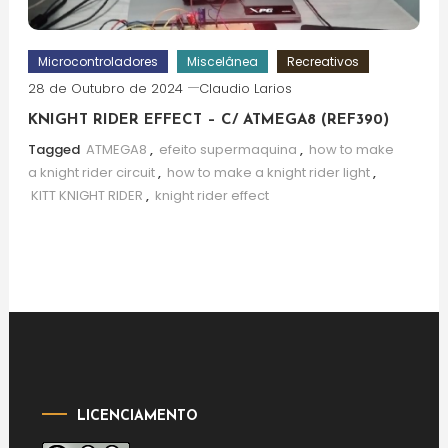
Microcontroladores
Miscelânea
Recreativos
28 de Outubro de 2024
Claudio Larios
KNIGHT RIDER EFFECT – C/ ATMEGA8 (REF390)
Tagged
ATMEGA8
,
efeito supermaquina
,
how to make
a knight rider circuit
,
how to make a knight rider light
,
KITT KNIGHT RIDER
,
knight rider effect
LICENCIAMENTO