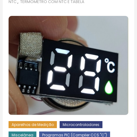
NTC
,
TERMOMETRO COM NTC E TABELA
Aparelhos de Medição
Microcontroladores
Miscelânea
Programas PIC (Compiler CCS "C")