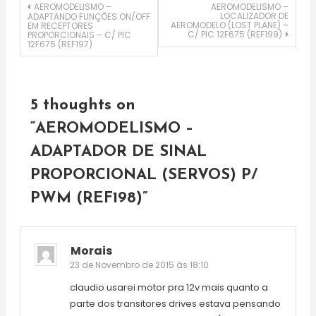
Navegação
AEROMODELISMO –
AEROMODELISMO –
LOCALIZADOR DE
ADAPTANDO FUNÇÕES ON/OFF
AEROMODELO (LOST PLANE) –
EM RECEPTORES
C/ PIC 12F675 (REF199)
PROPORCIONAIS – C/ PIC
de
12F675 (REF197)
artigos
5 thoughts on
“
AEROMODELISMO –
ADAPTADOR DE SINAL
PROPORCIONAL (SERVOS) P/
PWM (REF198)
”
Morais
23 de Novembro de 2015 às 18:10
claudio usarei motor pra 12v mais quanto a
parte dos transitores drives estava pensando