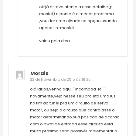
ok!já estava atento a esse detalhe(p-
mosfet) a ponte é o menor problema
,vou dar uma olhada na opçao usando
apenas n-mosfet.
valeu pela dica.
Morais
22 de Novembro de 2015 às 16:25
olá larios,venho aqui ´´incomoda-lo´´
novamente,vejo nesse seu projeto uma luz
no fim do tunel pra um circuito de servo
motor, ou seja o circuito que controlasse o
motor determinando sua posicao de acordo
com o pwm de entrada esse circuito está
muito próximo.seria possivél implementar o