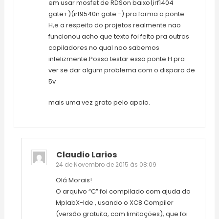
em usar mosfet de RDSon baixo(irf1404
gate+)(irf9540n gate -) pra forma a ponte
H,e a respeito do projetos realmente nao
funcionou acho que texto foi feito pra outros
copiladores no qual nao sabemos
infelizmente.Posso testar essa ponte H pra
ver se dar algum problema com o disparo de
5v
mais uma vez grato pelo apoio.
Claudio Larios
24 de Novembro de 2015 às 08:09
Olá Morais!
O arquivo “C” foi compilado com ajuda do
MplabX-Ide , usando o XC8 Compiler
(versão gratuita, com limitações), que foi