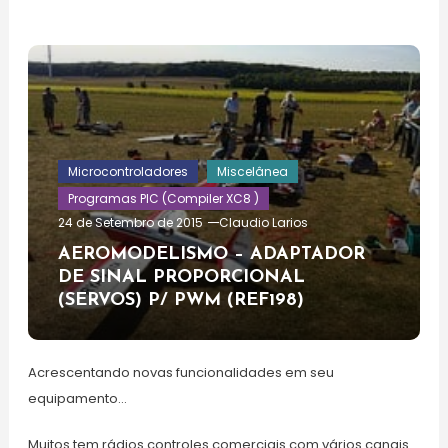
Microcontroladores
Miscelânea
Programas PIC (Compiler XC8 )
24 de Setembro de 2015
Claudio Larios
AEROMODELISMO – ADAPTADOR
DE SINAL PROPORCIONAL
(SERVOS) P/ PWM (REF198)
Acrescentando novas funcionalidades em seu
equipamento…
Muitos tem rádios controles comerciais com vários canais