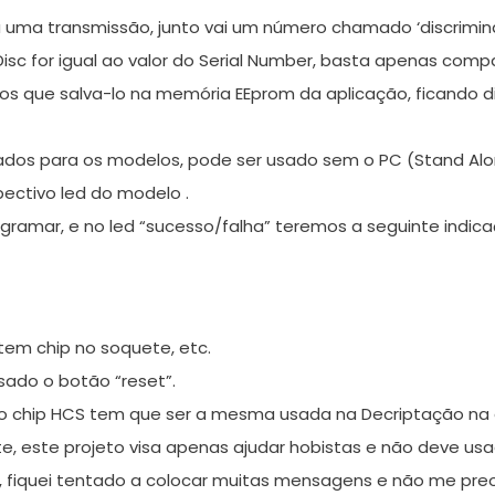
ia uma transmissão, junto vai um número chamado ‘discrimin
isc for igual ao valor do Serial Number, basta apenas compa
mos que salva-lo na memória EEprom da aplicação, ficando di
dados para os modelos, pode ser usado sem o PC (Stand Al
ectivo led do modelo .
gramar, e no led “sucesso/falha” teremos a seguinte indica
tem chip no soquete, etc.
sado o botão “reset”.
 chip HCS tem que ser a mesma usada na Decriptação na a
te, este projeto visa apenas ajudar hobistas e não deve usa
 fiquei tentado a colocar muitas mensagens e não me pre