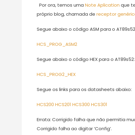
Por ora, temos uma
Note Aplication
que te
próprio blog, chamada de
receptor genéric
Segue abaixo o código ASM para o AT89s52
HCS_PROG_ASM2
Segue abaixo o código HEX para o AT89s52:
HCS_PROG2_HEX
Segue os links para os datasheets abaixo:
HCS200
HCS201
HCS300
HCS301
Errata: Corrigido falha que não permitia mu
Corrigido falha ao digitar ‘Config’.