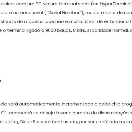
nicar com um PC via um terminal serial (ex. HyperTerminal)
dar o numero serial ( “Serial Number”), mudar o valor do nu
sheets do modelos, que não é muito difícil de entender o
e o terminal ligado a 9600 bauds, 8 bits, s/paridade,norma
e
, ele será automaticamente incrementado a cada chip pr
‘C’ , aparecerá se deseja fazer o numero de discriminação = 
ste blog, Disc=Ser será bem usado, por ser o método mais