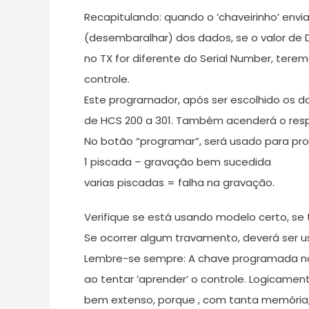
Recapitulando: quando o ‘chaveirinho’ env
(desembaralhar) dos dados, se o valor de D
no TX for diferente do Serial Number, tere
controle.
Este programador, após ser escolhido os 
de HCS 200 a 301. Também acenderá o resp
No botão “programar”, será usado para pro
1 piscada – gravação bem sucedida
varias piscadas = falha na gravação.
Verifique se está usando modelo certo, se 
Se ocorrer algum travamento, deverá ser u
Lembre-se sempre: A chave programada no
ao tentar ‘aprender’ o controle. Logicamen
bem extenso, porque , com tanta memória,