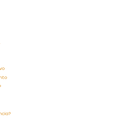
r
vo
nto
?
ncia?