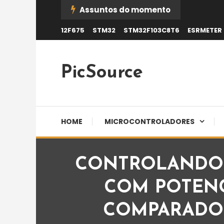
Skip
Assuntos do momento
To
12F675
STM32
STM32F103C8T6
ESRMETER
Content
PicSource
HOME
MICROCONTROLADORES
CONTROLANDO 
COM POTENC
COMPARADOR 