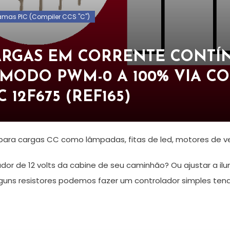
amas PIC (Compiler CCS "C")
RGAS EM CORRENTE CONTÍN
MODO PWM-0 A 100% VIA 
 12F675 (REF165)
para cargas CC como lâmpadas, fitas de led, motores de v
ador de 12 volts da cabine de seu caminhão? Ou ajustar a 
lguns resistores podemos fazer um controlador simples te