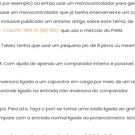
55 por exemplo) ou então usar um microcontrolador para 
usar um microcontrolador que já tenha internamente um conv
nclusive publicado um anterior artigo sobre este tema, d
– COM PIC 16F676 (REF 160)’
que usa o método do PWM.
r? Talvez tenha que usar um pequeno pic de 8 pinos ou mes
. Com ajuda de apenas um comparador interno é possível 
versora ligada a um capacitor em carga por meio de um re
ontrole ligado na entrada não-inversora do comparador.
. Para isto, faça o port se tornar uma saída ligada ao gnd 
compare com a entrada normal ligada ao potenciômetro. Ist