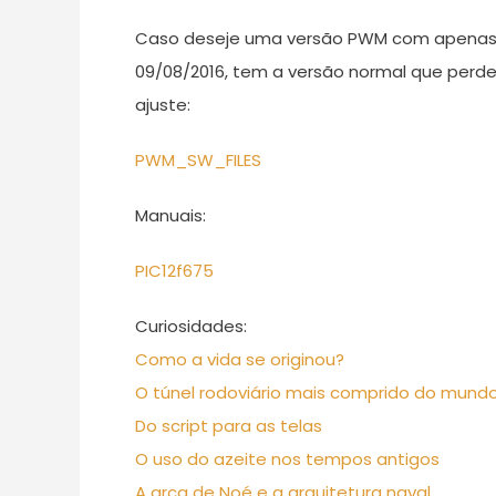
Caso deseje uma versão PWM com apenas 2 
09/08/2016, tem a versão normal que perde
ajuste:
PWM_SW_FILES
Manuais:
PIC12f675
Curiosidades:
Como a vida se originou?
O túnel rodoviário mais comprido do mund
Do script para as telas
O uso do azeite nos tempos antigos
A arca de Noé e a arquitetura naval