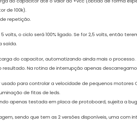
ga do capacitor até o valor do +vcc (obtido de forma experi
or de 100k).
 de repetição.
 volts, o ciclo será 100% ligado. Se for 2,5 volts, então ter
 saída.
descarga do capacitor, automatizando ainda mais o processo.
 resultado. Na rotina de interrupção apenas descarregamos
ser usado para controlar a velocidade de pequenos motores 
minação de fitas de leds.
ndo apenas testada em placa de protoboard, sujeita a bug
gem, sendo que tem as 2 versões disponíveis, uma com int