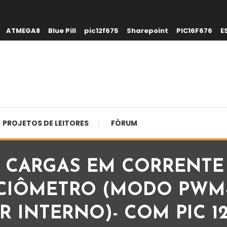
ATMEGA8
Blue Pill
pic12f675
Sharepoint
PIC16F676
E
PROJETOS DE LEITORES
FÓRUM
CARGAS EM CORRENTE 
IÔMETRO (MODO PWM-0
INTERNO)- COM PIC 12F