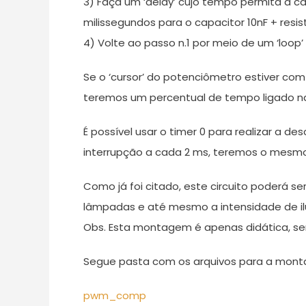
3) Faça um ‘delay’ cujo tempo permita a car
milissegundos para o capacitor 10nF + resist
4) Volte ao passo n.1 por meio de um ‘loop’
Se o ‘cursor’ do potenciômetro estiver com 5
teremos um percentual de tempo ligado na
É possível usar o timer 0 para realizar a 
interrupção a cada 2 ms, teremos o mesmo
Como já foi citado, este circuito poderá 
lâmpadas e até mesmo a intensidade de ilu
Obs. Esta montagem é apenas didática, se
Segue pasta com os arquivos para a monta
pwm_comp