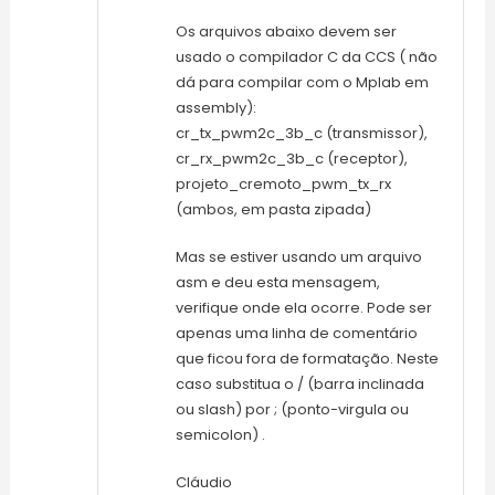
Os arquivos abaixo devem ser
usado o compilador C da CCS ( não
dá para compilar com o Mplab em
assembly):
cr_tx_pwm2c_3b_c (transmissor),
cr_rx_pwm2c_3b_c (receptor),
projeto_cremoto_pwm_tx_rx
(ambos, em pasta zipada)
Mas se estiver usando um arquivo
asm e deu esta mensagem,
verifique onde ela ocorre. Pode ser
apenas uma linha de comentário
que ficou fora de formatação. Neste
caso substitua o / (barra inclinada
ou slash) por ; (ponto-virgula ou
semicolon) .
Cláudio