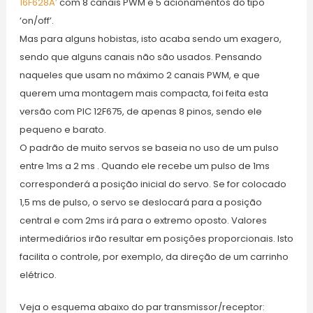
16F628A’
com 8 canais PWM e 5 acionamentos do tipo
‘on/off’.
Mas para alguns hobistas, isto acaba sendo um exagero,
sendo que alguns canais não são usados. Pensando
naqueles que usam no máximo 2 canais PWM, e que
querem uma montagem mais compacta, foi feita esta
versão com PIC 12F675, de apenas 8 pinos, sendo ele
pequeno e barato.
O padrão de muito servos se baseia no uso de um pulso
entre 1ms a 2 ms . Quando ele recebe um pulso de 1ms
corresponderá a posição inicial do servo. Se for colocado
1,5 ms de pulso, o servo se deslocará para a posição
central e com 2ms irá para o extremo oposto. Valores
intermediários irão resultar em posições proporcionais. Isto
facilita o controle, por exemplo, da direção de um carrinho
elétrico.
Veja o esquema abaixo do par transmissor/receptor: