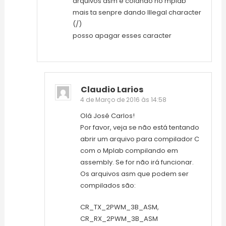
arquivos asm e colando no mplab
mais ta senpre dando Illegal character
(/)
posso apagar esses caracter
Claudio Larios
4 de Março de 2016 às 14:58
Olá José Carlos!
Por favor, veja se não está tentando
abrir um arquivo para compilador C
com o Mplab compilando em
assembly. Se for não irá funcionar.
Os arquivos asm que podem ser
compilados são:
CR_TX_2PWM_3B_ASM,
CR_RX_2PWM_3B_ASM