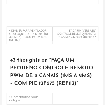
Navegação
DIMMER PARA VENTILADOR
FAÇA UM ‘VERSÁTIL’
CONTROLE REMOTO REMOTO
COM CONTROLE REMOTO (RF
– COM PIC12F675 (REF114)
433MHZ) – COM PIC 12F675
(REF112)
de
artigos
43 thoughts on “
FAÇA UM
PEQUENO CONTROLE REMOTO
PWM DE 2 CANAIS (1MS A 2MS)
– COM PIC 12F675 (REF113)
”
Navegação
Comentários mais
antigos