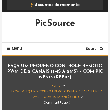
Skip
Assuntos do momento
To
Content
PicSource
Menu
Search
FAÇA UM PEQUENO CONTROLE REMOTO
PWM DE 2 CANAIS (1MS A 2MS) – COM PIC
12F675 (REF113)
Home
FAÇA UM PEQUENO CONTROLE REMOTO PWM DE 2 CANAIS (1MS A
2MS) – COM PIC 12F675 (REF113)
Comment Page 3