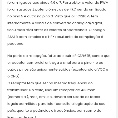
foram ligados aos pinos 4,6 e 7. Para obter o valor do PWM
foram usados 2 potenciômetros de 4k7, sendo um ligado
no pino 5 e outro no pino 3. Visto que o PIC12f675 tem
internamente 4 canais de conversão analógica/digital,
ficou mais fácil obter os valores proporcionais. O código
ASM é bem simples e o HEX resultante da compilação é
pequeno.
Na parte de recepção, foi usado outro PIC12f675, sendo que
o receptor comercial entrega o sinal para o pino 4 e as
outros pinos são unicamente saídas (excetuando a VCC e
o GND).
O receptor tem que ser na mesma frequencia do
transmissor. No teste, usei um receptor de 433mhz
(comercial), mas, em uso, deverá ser usada as faixas
legais permitidas para isto (consulte a legislação do seu
país, quanto a potências e frequências, bem como de
licenças de uso).