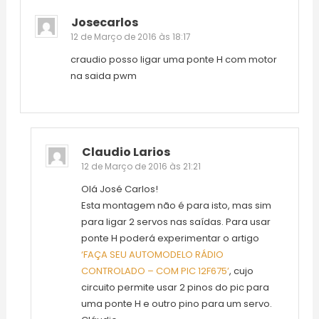
de
Josecarlos
12 de Março de 2016 às 18:17
comentários
craudio posso ligar uma ponte H com motor
na saida pwm
Claudio Larios
12 de Março de 2016 às 21:21
Olá José Carlos!
Esta montagem não é para isto, mas sim
para ligar 2 servos nas saídas. Para usar
ponte H poderá experimentar o artigo
‘FAÇA SEU AUTOMODELO RÁDIO
CONTROLADO – COM PIC 12F675’
, cujo
circuito permite usar 2 pinos do pic para
uma ponte H e outro pino para um servo.