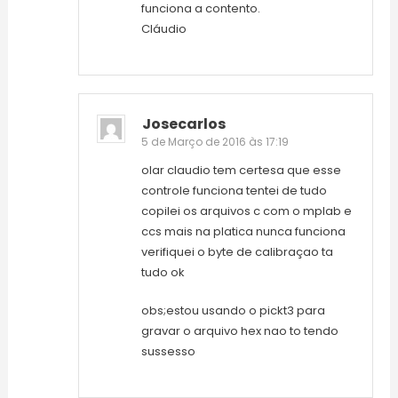
funciona a contento.
Cláudio
Josecarlos
5 de Março de 2016 às 17:19
olar claudio tem certesa que esse
controle funciona tentei de tudo
copilei os arquivos c com o mplab e
ccs mais na platica nunca funciona
verifiquei o byte de calibraçao ta
tudo ok
obs;estou usando o pickt3 para
gravar o arquivo hex nao to tendo
sussesso