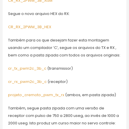
CR_RX_2PWM_3B_ASM
Segue o novo arquivo HEX do RX:
CR_RX_2PWM_3B_HEX
Também para os que desejam fazer esta montagem
usando um compilador ‘C’, segue os arquivos do TX e RX ,
bem como a pasta zipada com todos os arquivos originais:
cr_tx_pwm2c_3b_c
(transmissor)
cr_rx_pwm2c_3b_c
(receptor)
projeto_cremoto_pwm_tx_rx
(ambos, em pasta zipada)
Também, segue pasta zipada com uma versão de
receptor com pulso de 750 a 2800 useg, ao invés de 1000 a
2000 useg. Isto produz um curso maior no servo controle: