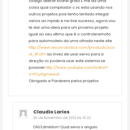
codigo alterar ficarei grato.E me diz uma
coisa qual compilador c vc esta usando nos
outros projetos pois tenho tentado integar
varios ao mplab e nw tive sucesso, agora vou
te dar uma ideia para um proximo projeto
igual ao seu ultimo que é o controleremoto
para automodelo da uma olhada neste site
http://www.reconrobotics.com/products/sco
ut_IR.cfm
ao invez de usar servo para a
direção vc poderia usar este sistema se
possivel
http://www.youtube.com/watch?
v=fCLy0gmeeu0
.
Obrigado e Parabens pelos projetos
Claudio Larios
20 de Novembro de 2013 às 10:22
Olá Edmildon! Qual seria o angulo