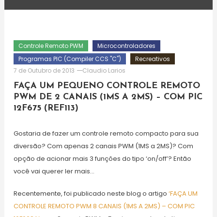
Controle Remoto PWM
Microcontroladores
Programas PIC (Compiler CCS "C")
Recreativos
7 de Outubro de 2013
Claudio Larios
FAÇA UM PEQUENO CONTROLE REMOTO
PWM DE 2 CANAIS (1MS A 2MS) – COM PIC
12F675 (REF113)
Gostaria de fazer um controle remoto compacto para sua
diversão? Com apenas 2 canais PWM (1MS a 2MS)? Com
opção de acionar mais 3 funções do tipo ‘on/off’? Então
você vai querer ler mais…
Recentemente, foi publicado neste blog o artigo
‘FAÇA UM
CONTROLE REMOTO PWM 8 CANAIS (1MS A 2MS) – COM PIC