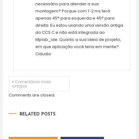
necessário para atender a sua
montagem? Porque com 1-2 ms terá
apenas 45° para esquerda e 45° para
direita. Eu estou usando uma versão antiga
do CCS C e não está integrada ao
Mplab_ide. Quanto a sua ideia de projeto,
em que aplicação você teria em mente?
Cláudio
Navegação
Comentários mais
antigos
de
Comments are closed.
comentários
RELATED POSTS