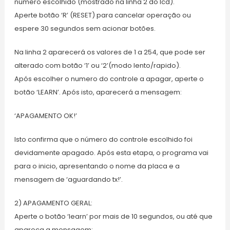
número escolhido (mostrado na linha 2 do lcd).
Aperte botão ‘R’ (RESET) para cancelar operação ou
espere 30 segundos sem acionar botões.
Na linha 2 aparecerá os valores de 1 a 254, que pode ser
alterado com botão ‘1’ ou ‘2’(modo lento/rapido).
Após escolher o numero do controle a apagar, aperte o
botão ‘LEARN’. Após isto, aparecerá a mensagem:
‘APAGAMENTO OK!’
Isto confirma que o número do controle escolhido foi
devidamente apagado. Após esta etapa, o programa vai
para o inicio, apresentando o nome da placa e a
mensagem de ‘aguardando tx!’.
2) APAGAMENTO GERAL:
Aperte o botão ‘learn’ por mais de 10 segundos, ou até que
apareça a mensagem: