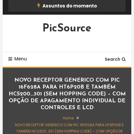
Skip
Assuntos do momento
To
Content
PicSource
Menu
Search
NOVO RECEPTOR GENERICO COM PIC
16F628A PARA HT6P20B E TAMBÉM
HCS200…301 (SEM HOPPING CODE) – COM
OPÇÃO DE APAGAMENTO INDIVIDUAL DE
CONTROLES E LCD
Home
NOVO RECEPTOR GENERICO COM PIC 16F628A PARA HT6P20B E
TAMBÉM HCS200…301 (SEM HOPPING CODE) – COM OPÇÃO DE