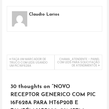
Claudio Larios
Navegação
FAÇA UM MARCADOR DE
CHAMA_ATENDENTE – PAINEL
COM LEDS PARA SOLICITAÇÃO
TRUCO COM LEDS USANDO
DE ATENDIMENTOS
UM PIC16F628A
de
artigos
30 thoughts on “
NOVO
RECEPTOR GENERICO COM PIC
16F628A PARA HT6P20B E