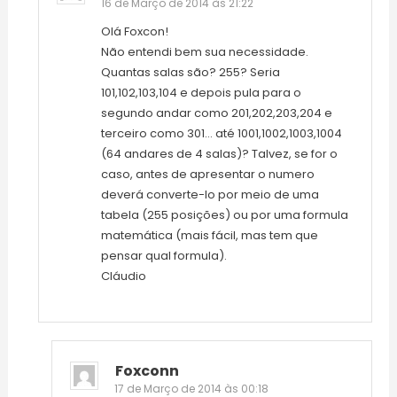
16 de Março de 2014 às 21:22
Olá Foxcon!
Não entendi bem sua necessidade.
Quantas salas são? 255? Seria
101,102,103,104 e depois pula para o
segundo andar como 201,202,203,204 e
terceiro como 301… até 1001,1002,1003,1004
(64 andares de 4 salas)? Talvez, se for o
caso, antes de apresentar o numero
deverá converte-lo por meio de uma
tabela (255 posições) ou por uma formula
matemática (mais fácil, mas tem que
pensar qual formula).
Cláudio
Foxconn
17 de Março de 2014 às 00:18