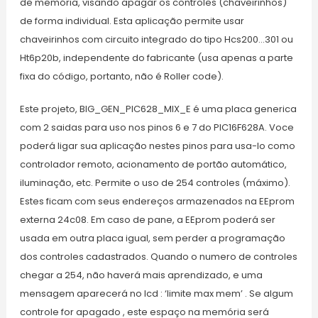
de memória, visando apagar os controles (chaveirinhos)
de forma individual. Esta aplicação permite usar
chaveirinhos com circuito integrado do tipo Hcs200…301 ou
Ht6p20b, independente do fabricante (usa apenas a parte
fixa do código, portanto, não é Roller code).
Este projeto, BIG_GEN_PIC628_MIX_E é uma placa generica
com 2 saidas para uso nos pinos 6 e 7 do PIC16F628A. Voce
poderá ligar sua aplicação nestes pinos para usa-lo como
controlador remoto, acionamento de portão automático,
iluminação, etc. Permite o uso de 254 controles (máximo).
Estes ficam com seus endereços armazenados na EEprom
externa 24c08. Em caso de pane, a EEprom poderá ser
usada em outra placa igual, sem perder a programação
dos controles cadastrados. Quando o numero de controles
chegar a 254, não haverá mais aprendizado, e uma
mensagem aparecerá no lcd : ‘limite max mem’ . Se algum
controle for apagado , este espaço na memória será