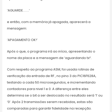
‘AGUARDE……..’
e então, com a memória já apagada, aparecerá a
mensagem:
‘APAGAMENTO OK!’
Após o que, o programa irá ao início, apresentando o
nome da placa e a mensagem de ‘aguardando tx!’.
Com respeito ao programa ASM, foi usada rotinas de
verificação da entrada de RF , no pino 3 do PIC16F628A,
testando a cada 50 microsegundos, e incrementando
contadores para nivel 1 e 0. A diferença entre eles
determina se o bit a ser deslocado no resultado será ‘1’ ou
‘0’. Após 2 transmissões serem recebidas, estas são
comparadas para garantir fidelidade na recepção.