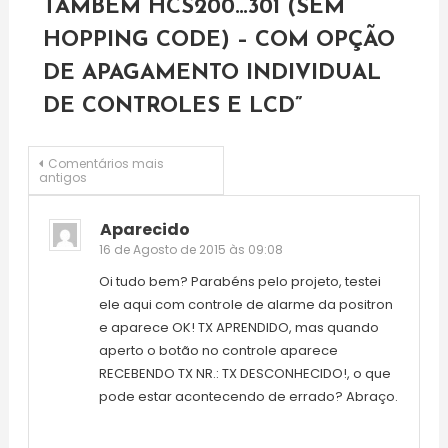
TAMBÉM HCS200…301 (SEM
HOPPING CODE) – COM OPÇÃO
DE APAGAMENTO INDIVIDUAL
DE CONTROLES E LCD
”
Navegação
Comentários mais
antigos
de
Aparecido
16 de Agosto de 2015 às 09:08
comentários
Oi tudo bem? Parabéns pelo projeto, testei
ele aqui com controle de alarme da positron
e aparece OK! TX APRENDIDO, mas quando
aperto o botão no controle aparece
RECEBENDO TX NR.: TX DESCONHECIDO!, o que
pode estar acontecendo de errado? Abraço.