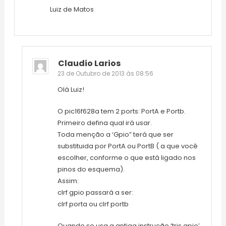
Luiz de Matos
Claudio Larios
23 de Outubro de 2013 às 08:56
Olá Luiz!
O pic16f628a tem 2 ports: PortA e Portb.
Primeiro defina qual irá usar.
Toda menção a ‘Gpio” terá que ser
substituida por PortA ou PortB ( a que você
escolher, conforme o que está ligado nos
pinos do esquema).
Assim:
clrf gpio passará a ser:
clrf porta ou clrf portb
Quando se usa a antiga instrução ‘tris gpio’