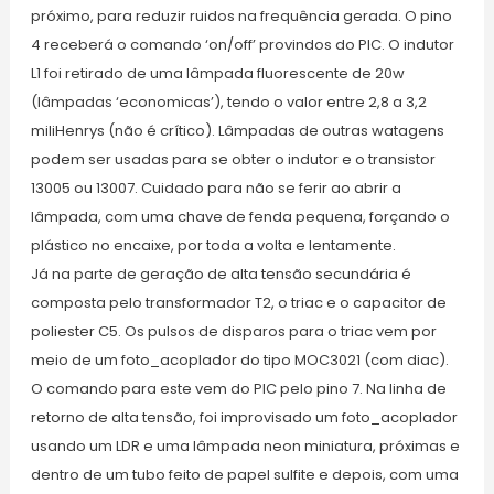
próximo, para reduzir ruidos na frequência gerada. O pino
4 receberá o comando ‘on/off’ provindos do PIC. O indutor
L1 foi retirado de uma lâmpada fluorescente de 20w
(lâmpadas ‘economicas’), tendo o valor entre 2,8 a 3,2
miliHenrys (não é crítico). Lâmpadas de outras watagens
podem ser usadas para se obter o indutor e o transistor
13005 ou 13007. Cuidado para não se ferir ao abrir a
lâmpada, com uma chave de fenda pequena, forçando o
plástico no encaixe, por toda a volta e lentamente.
Já na parte de geração de alta tensão secundária é
composta pelo transformador T2, o triac e o capacitor de
poliester C5. Os pulsos de disparos para o triac vem por
meio de um foto_acoplador do tipo MOC3021 (com diac).
O comando para este vem do PIC pelo pino 7. Na linha de
retorno de alta tensão, foi improvisado um foto_acoplador
usando um LDR e uma lâmpada neon miniatura, próximas e
dentro de um tubo feito de papel sulfite e depois, com uma