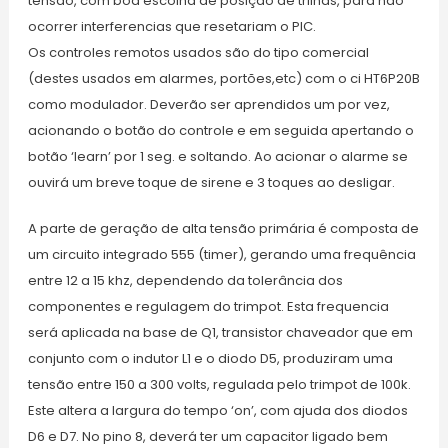
tensão, com boa escolha de posição de trilhas, para não
ocorrer interferencias que resetariam o PIC.
Os controles remotos usados são do tipo comercial
(destes usados em alarmes, portões,etc) com o ci HT6P20B
como modulador. Deverão ser aprendidos um por vez,
acionando o botão do controle e em seguida apertando o
botão ‘learn’ por 1 seg. e soltando. Ao acionar o alarme se
ouvirá um breve toque de sirene e 3 toques ao desligar.
A parte de geração de alta tensão primária é composta de
um circuito integrado 555 (timer), gerando uma frequência
entre 12 a 15 khz, dependendo da tolerância dos
componentes e regulagem do trimpot. Esta frequencia
será aplicada na base de Q1, transistor chaveador que em
conjunto com o indutor L1 e o diodo D5, produziram uma
tensão entre 150 a 300 volts, regulada pelo trimpot de 100k.
Este altera a largura do tempo ‘on’, com ajuda dos diodos
D6 e D7. No pino 8, deverá ter um capacitor ligado bem