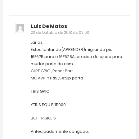
Luiz De Matos
23 de Outubro de 2013 às 02:03
Larios,
Estou tentando(APRENDER)migrar do pic
16F675 para o 16F628A, preciso de ajuda para
mudar parte do asm:
CLRF GPIO ;Reset Port
MOVWF YTRIS ;Setup porta
TRIS GPIO
YTRIS EQU B’111000′
BCF TRISIO, 5
Antecipadamente obrigado.