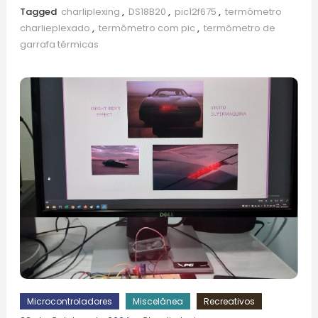
Tagged
charliplexing
,
DS18B20
,
pic12f675
,
termômetro
charlieplexado
,
termômetro com pic
,
termômetro de
garrafa térmicas
Microcontroladores
Miscelânea
Recreativos