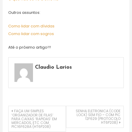
Outros assuntos:
Como lidar com dívidas
Como lidar com sogros
Até o próximo artigo!!!
Claudio Larios
Navegação
FAÇA UM SIMPLES
SENHA ELETRONICA (CODE
LOCK) SEM FIO – COM PIC
‘ORGANIZADOR DE FILAS’
12F629 (PROTOCOLO
PARA CAIXAS ‘RAPIDAS’ EM
HT6P20B)
MERCADOS, ETC COM
de
PIC16F628A (HT6P20B)