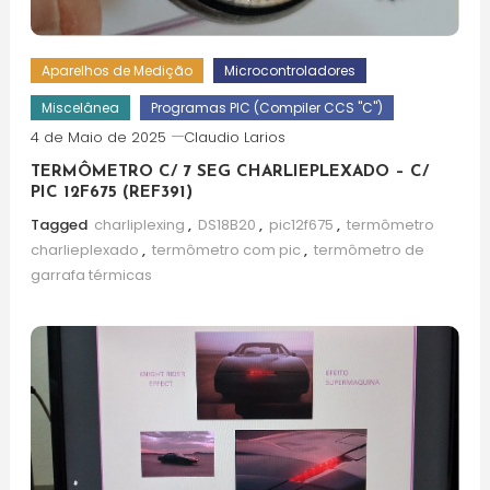
Aparelhos de Medição
Microcontroladores
Miscelânea
Programas PIC (Compiler CCS "C")
4 de Maio de 2025
Claudio Larios
TERMÔMETRO C/ 7 SEG CHARLIEPLEXADO – C/
PIC 12F675 (REF391)
Tagged
charliplexing
,
DS18B20
,
pic12f675
,
termômetro
charlieplexado
,
termômetro com pic
,
termômetro de
garrafa térmicas