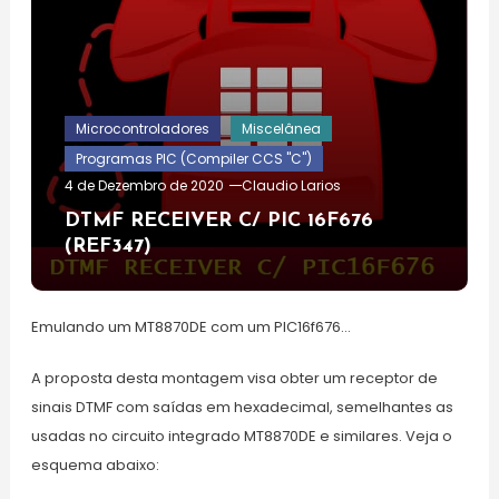
Microcontroladores
Miscelânea
Programas PIC (Compiler CCS "C")
4 de Dezembro de 2020
Claudio Larios
DTMF RECEIVER C/ PIC 16F676
(REF347)
Emulando um MT8870DE com um PIC16f676…
A proposta desta montagem visa obter um receptor de
sinais DTMF com saídas em hexadecimal, semelhantes as
usadas no circuito integrado MT8870DE e similares. Veja o
esquema abaixo: