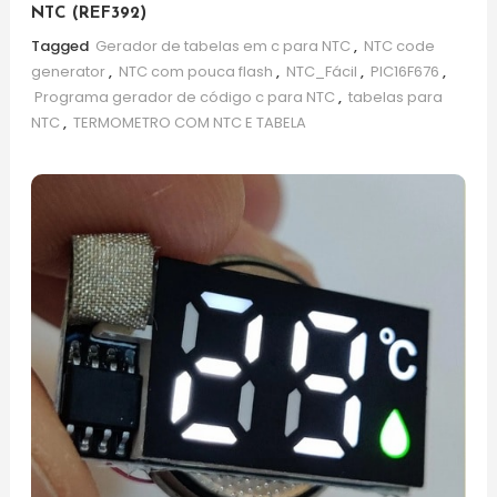
NTC (REF392)
Tagged
Gerador de tabelas em c para NTC
,
NTC code
generator
,
NTC com pouca flash
,
NTC_Fácil
,
PIC16F676
,
Programa gerador de código c para NTC
,
tabelas para
NTC
,
TERMOMETRO COM NTC E TABELA