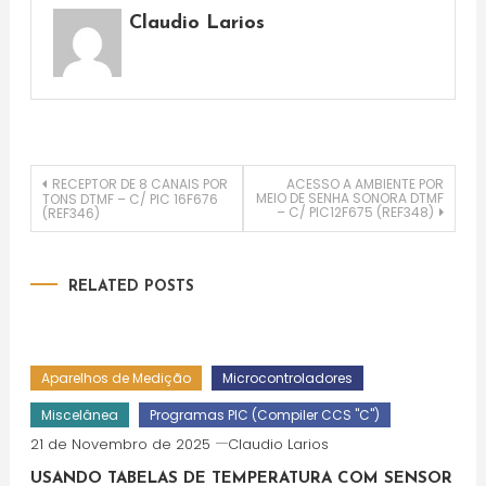
Claudio Larios
Navegação
RECEPTOR DE 8 CANAIS POR
ACESSO A AMBIENTE POR
MEIO DE SENHA SONORA DTMF
TONS DTMF – C/ PIC 16F676
– C/ PIC12F675 (REF348)
(REF346)
de
artigos
RELATED POSTS
Aparelhos de Medição
Microcontroladores
Miscelânea
Programas PIC (Compiler CCS "C")
21 de Novembro de 2025
Claudio Larios
USANDO TABELAS DE TEMPERATURA COM SENSOR