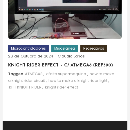
Microcontroladores
Miscelânea
Recreativos
28 de Outubro de 2024
Claudio Larios
KNIGHT RIDER EFFECT – C/ ATMEGA8 (REF390)
Tagged
ATMEGA8
,
efeito supermaquina
,
how to make
a knight rider circuit
,
how to make a knight rider light
,
KITT KNIGHT RIDER
,
knight rider effect