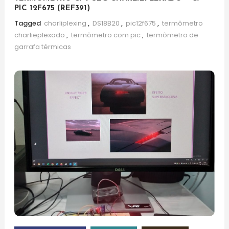
PIC 12F675 (REF391)
Tagged
charliplexing
,
DS18B20
,
pic12f675
,
termômetro
charlieplexado
,
termômetro com pic
,
termômetro de
garrafa térmicas