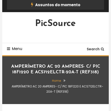
Skip
Assuntos do momento
To
Content
PicSource
Menu
Search
AMPERÍMETRO AC 20 AMPERES- C/ PIC
18F1220 E ACS712ELCTR-20A-T (REF318)
Home
AMPERÍMETRO AC 20 AMPERES- C/ PIC 18F1220 E ACS712ELCTR-
20A-T (REF318)