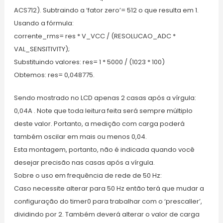
ACS712). Subtraindo a ‘fator zero’= 512 o que resulta em 1.
Usando a fórmula:
corrente_rms= res * V_VCC / (RESOLUCAO_ADC *
VAL_SENSITIVITY);
Substituindo valores: res= 1 * 5000 / (1023 * 100)
Obtemos: res= 0,048775.
Sendo mostrado no LCD apenas 2 casas após a vírgula:
0,04A . Note que toda leitura feita será sempre múltiplo
deste valor. Portanto, a medição com carga poderá
também oscilar em mais ou menos 0,04.
Esta montagem, portanto, não é indicada quando você
desejar precisão nas casas após a vírgula.
Sobre o uso em frequência de rede de 50 Hz:
Caso necessite alterar para 50 Hz então terá que mudar a
configuração do timer0 para trabalhar com o ‘prescaller’,
dividindo por 2. Também deverá alterar o valor de carga