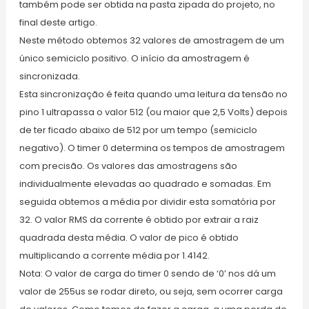
também pode ser obtida na pasta zipada do projeto, no
final deste artigo.
Neste método obtemos 32 valores de amostragem de um
único semiciclo positivo. O início da amostragem é
sincronizada.
Esta sincronização é feita quando uma leitura da tensão no
pino 1 ultrapassa o valor 512 (ou maior que 2,5 Volts) depois
de ter ficado abaixo de 512 por um tempo (semiciclo
negativo). O timer 0 determina os tempos de amostragem
com precisão. Os valores das amostragens são
individualmente elevadas ao quadrado e somadas. Em
seguida obtemos a média por dividir esta somatória por
32. O valor RMS da corrente é obtido por extrair a raiz
quadrada desta média. O valor de pico é obtido
multiplicando a corrente média por 1.4142.
Nota: O valor de carga do timer 0 sendo de ‘0’ nos dá um
valor de 255us se rodar direto, ou seja, sem ocorrer carga