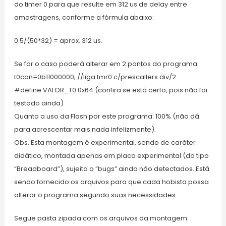
do timer 0 para que resulte em 312 us de delay entre
amostragens, conforme a fórmula abaixo:
0.5/(50*32) = aprox. 312 us.
Se for o caso poderá alterar em 2 pontos do programa:
t0con=0b11000000; //liga tmr0 c/prescallers div/2
#define VALOR_T0 0x64 (confira se está certo, pois não foi
testado ainda)
Quanto a uso da Flash por este programa: 100% (não dá
para acrescentar mais nada infelizmente).
Obs. Esta montagem é experimental, sendo de caráter
didático, montada apenas em placa experimental (do tipo
“Breadboard”), sujeita a “bugs” ainda não detectados. Está
sendo fornecido os arquivos para que cada hobista possa
alterar o programa segundo suas necessidades.
Segue pasta zipada com os arquivos da montagem: