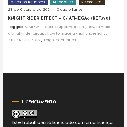
Microcontroladores
Miscelânea
Recreativos
28 de Outubro de 2024
Claudio Larios
KNIGHT RIDER EFFECT – C/ ATMEGA8 (REF390)
Tagged
ATMEGA8
,
efeito supermaquina
,
how to make
a knight rider circuit
,
how to make a knight rider light
,
KITT KNIGHT RIDER
,
knight rider effect
LICENCIAMENTO
Este
trabalho
está licenciado com uma Licença