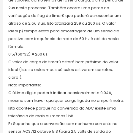
de valores. Como temos de fazer a carga, a uma perda de
2us neste processo. Também ocorre uma perda na
verificação do flag do timer0 que poderá acrescentar um
atraso de 2 ou 3 us. Isto totalizará 259 ou 260 us. O valor
ideal p/ tempo exato para amostragem de um semiciclo
positivo com frequência de rede de 60 Hz é obtido nesta
fórmula:
0.5/(60*32) = 260 us.
O valor de carga do timer0 estará bem próximo do valor
ideal (Isto se estes meus cálculos estiverem corretos,
claro!).
Nota importante:
O último dígito poderá indicar ocasionalmente 0,04A,
mesmo sem haver qualquer carga ligada no amperímetro.
Isto acontece porque na conversão do ADC existe uma
tolerância de mais ou menos 1 bit.
Ex.Suponha que a conversão sem nenhuma corrente no
sensor ACS712 obteve 513 (para 2.5 volts de saída do