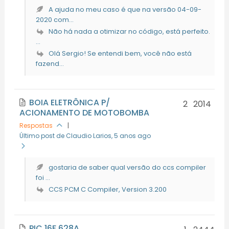
A ajuda no meu caso é que na versão 04-09-
2020 com...
Não há nada a otimizar no código, está perfeito.
...
Olá Sergio! Se entendi bem, você não está
fazend...
BOIA ELETRÔNICA P/
2
2014
ACIONAMENTO DE MOTOBOMBA
Respostas
|
Último post de Claudio Larios
, 5 anos ago
gostaria de saber qual versão do ccs compiler
foi ...
CCS PCM C Compiler, Version 3.200
PIC 16F 628A