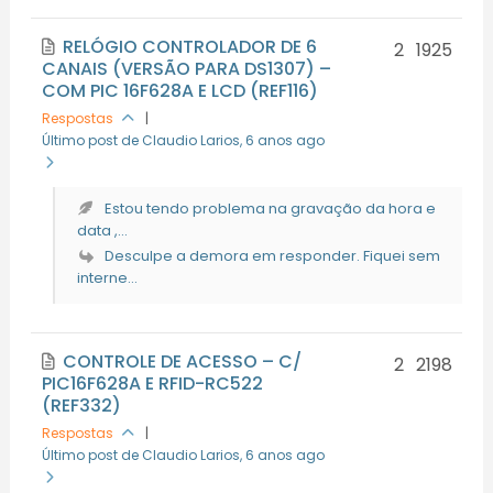
RELÓGIO CONTROLADOR DE 6
2
1925
CANAIS (VERSÃO PARA DS1307) –
COM PIC 16F628A E LCD (REF116)
Respostas
|
Último post de Claudio Larios
, 6 anos ago
Estou tendo problema na gravação da hora e
data ,...
Desculpe a demora em responder. Fiquei sem
interne...
CONTROLE DE ACESSO – C/
2
2198
PIC16F628A E RFID-RC522
(REF332)
Respostas
|
Último post de Claudio Larios
, 6 anos ago