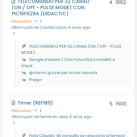
TELECOMANDO PER 32 CANALI
4
1662
(ON / OFF - PULSE MODE) CON
PIC16F628A (DIDACTIC)
Respostas
|
Último post de Claudio Larios
, 6 anos ago
TELECOMANDO PER 32 CANALI (ON / OFF - PULSE
MODE) ...
Google tradutor) Ciao fonoci1La modalità a
impul...
@clarios grazie per la tua risposta
Prego!
Timer (REF189)
5
1500
Respostas
|
Último post de Fernando Jerez
, 6 anos ago
Hola Claudio: Mi consulta se relaciona al tempor...