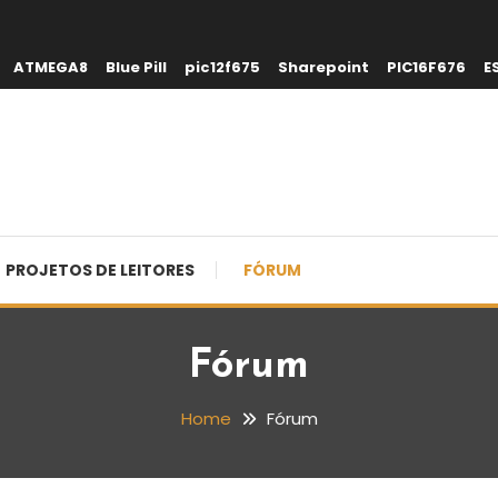
ATMEGA8
Blue Pill
pic12f675
Sharepoint
PIC16F676
E
PROJETOS DE LEITORES
FÓRUM
Fórum
Home
Fórum