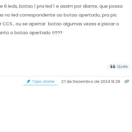
e 6 leds, botao 1 pra led 1 e assim por diante, que possa
cas no led correspondente ao botao apertado, pra pic
r CCS , ou se apertar botao algumas vezes e piscar o
anto o botao apertado !!!???
Quote
27 de Dezembro de 2024 16:28
Topic starter