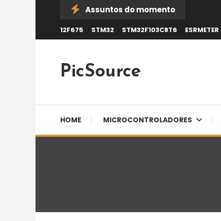
Skip
Assuntos do momento
To
12F675
STM32
STM32F103C8T6
ESRMETER
Content
PicSource
HOME
MICROCONTROLADORES