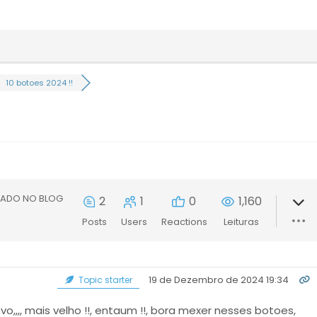
10 botoes 2024 !!
TADO NO BLOG
2
1
0
1,160
Posts
Users
Reactions
Leituras
19 de Dezembro de 2024 19:34
Topic starter
ovo,,,, mais velho !!, entaum !!, bora mexer nesses botoes,