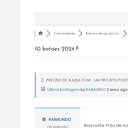
Comunidade
Preciso de ajuda co...
10 botoes 2024 !!
PRECISO DE AJUDA COM... UM PROJETO POS
Última postagem
by
RAIMUNDO
2 anos ago
RAIMUNDO
Boa noite !!! Eu de n
(@raimundo)