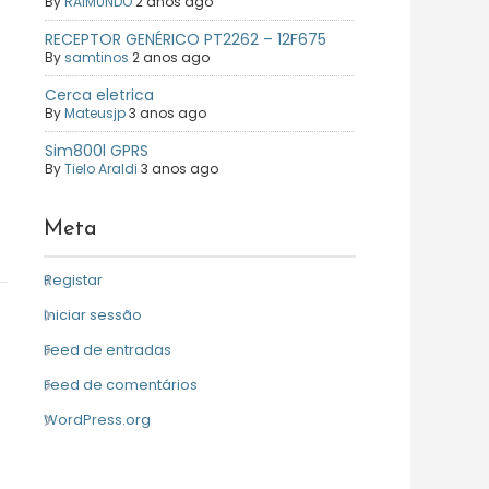
By
RAIMUNDO
2 anos ago
RECEPTOR GENÉRICO PT2262 – 12F675
By
samtinos
2 anos ago
Cerca eletrica
By
Mateusjp
3 anos ago
Sim800l GPRS
By
Tielo Araldi
3 anos ago
Meta
Registar
Iniciar sessão
Feed de entradas
Feed de comentários
WordPress.org