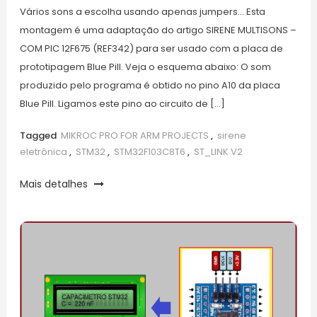
Vários sons a escolha usando apenas jumpers… Esta
montagem é uma adaptação do artigo SIRENE MULTISONS –
COM PIC 12F675 (REF342) para ser usado com a placa de
prototipagem Blue Pill. Veja o esquema abaixo: O som
produzido pelo programa é obtido no pino A10 da placa
Blue Pill. Ligamos este pino ao circuito de […]
Tagged
MIKROC PRO FOR ARM PROJECTS
,
sirene
eletrônica
,
STM32
,
STM32F103C8T6
,
ST_LINK V2
Mais detalhes