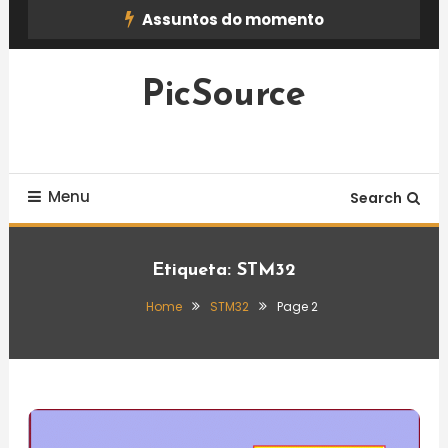
Skip
Assuntos do momento
To
Content
PicSource
Menu
Search
Etiqueta:
STM32
Home
STM32
Page 2