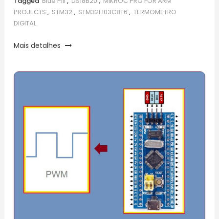
Tagged
Blue Pill
,
DS18B20
,
MIKROC PRO FOR ARM
PROJECTS
,
STM32
,
STM32F103C8T6
,
TERMOMETRO
DIGITAL
Mais detalhes