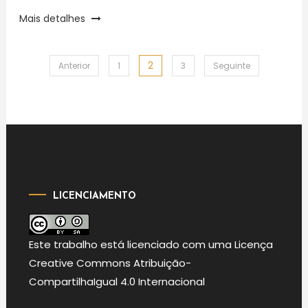
Mais detalhes
2
Paginação
Anterior
1
3
Seguinte
dos
conteúdos
LICENCIAMENTO
Este
trabalho
está licenciado com uma Licença
Creative Commons Atribuição-
CompartilhaIgual 4.0 Internacional