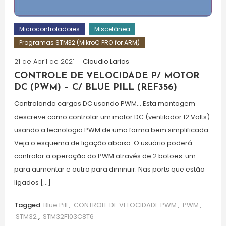
Microcontroladores
Miscelânea
Programas STM32 (MikroC PRO for ARM)
21 de Abril de 2021
Claudio Larios
CONTROLE DE VELOCIDADE P/ MOTOR
DC (PWM) – C/ BLUE PILL (REF356)
Controlando cargas DC usando PWM… Esta montagem
descreve como controlar um motor DC (ventilador 12 Volts)
usando a tecnologia PWM de uma forma bem simplificada.
Veja o esquema de ligação abaixo: O usuário poderá
controlar a operação do PWM através de 2 botões: um
para aumentar e outro para diminuir. Nas ports que estão
ligados […]
Tagged
Blue Pill
,
CONTROLE DE VELOCIDADE PWM
,
PWM
,
STM32
,
STM32F103C8T6