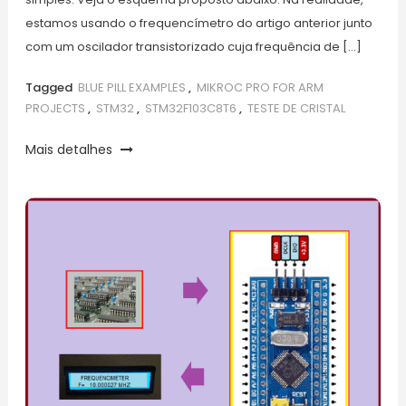
estamos usando o frequencímetro do artigo anterior junto
com um oscilador transistorizado cuja frequência de […]
Tagged
BLUE PILL EXAMPLES
,
MIKROC PRO FOR ARM
PROJECTS
,
STM32
,
STM32F103C8T6
,
TESTE DE CRISTAL
Mais detalhes