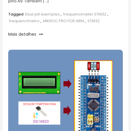
pino A9. Também […]
Tagged
blue pill exemples
,
frequencimeter STM32
,
frequencímetro
,
MIKROC PRO FOR ARM
,
STM32
Mais detalhes