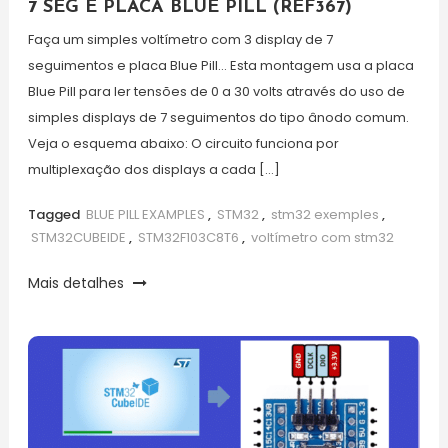
7 SEG E PLACA BLUE PILL (REF367)
Faça um simples voltímetro com 3 display de 7
seguimentos e placa Blue Pill… Esta montagem usa a placa
Blue Pill para ler tensões de 0 a 30 volts através do uso de
simples displays de 7 seguimentos do tipo ânodo comum.
Veja o esquema abaixo: O circuito funciona por
multiplexação dos displays a cada […]
Tagged
BLUE PILL EXAMPLES
,
STM32
,
stm32 exemples
,
STM32CUBEIDE
,
STM32F103C8T6
,
voltímetro com stm32
Mais detalhes