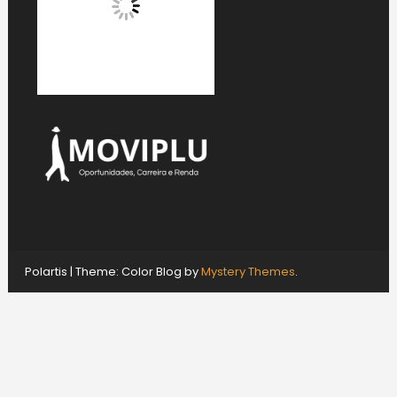
Polartis
|
Theme: Color Blog by
Mystery Themes
.