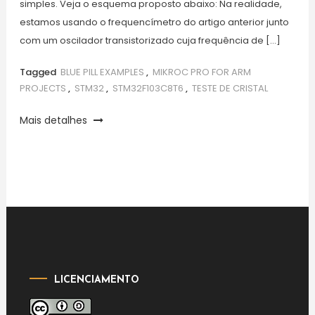
simples. Veja o esquema proposto abaixo: Na realidade,
estamos usando o frequencímetro do artigo anterior junto
com um oscilador transistorizado cuja frequência de […]
Tagged
BLUE PILL EXAMPLES
,
MIKROC PRO FOR ARM
PROJECTS
,
STM32
,
STM32F103C8T6
,
TESTE DE CRISTAL
Mais detalhes
LICENCIAMENTO