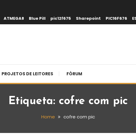
ATMEGA8
Blue Pill
pic12f675
Sharepoint
PIC16F676
E
PROJETOS DE LEITORES
FÓRUM
Etiqueta:
cofre com pic
Home
cofre com pic