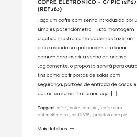
COFRE ELETRÔNICO – C/ PIC 12F67
(REF383)
Faça um cofre com senha introduzida por 
simples potenciômetro … Esta montagem
didática mostra como podemos fazer um
cofre usando um potenciômetro linear
comum para inserir a senha de acesso.
Logicamente, o proposto servirá para outr
fins como abrir portas de salas com
segurança, portões de entrada de casas e
outros similares. Tratamos aqui […]
Tagged
cofre
,
cofre com pic
,
cofre com
potenciômetro
,
pic12f675
,
projetos com pic
Mais detalhes