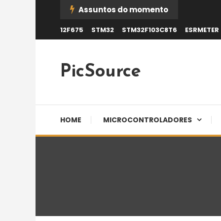
Skip
Assuntos do momento
To
12F675
STM32
STM32F103C8T6
ESRMETER
Content
PicSource
HOME
MICROCONTROLADORES