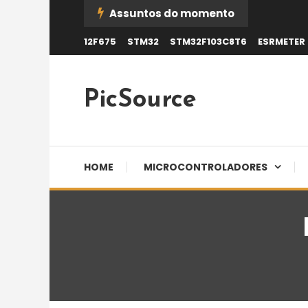
Skip
Assuntos do momento
To
12F675
STM32
STM32F103C8T6
ESRMETER
Content
PicSource
HOME
MICROCONTROLADORES