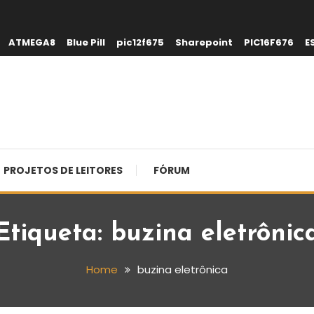
ATMEGA8
Blue Pill
pic12f675
Sharepoint
PIC16F676
E
PROJETOS DE LEITORES
FÓRUM
Etiqueta:
buzina eletrônic
Home
buzina eletrônica