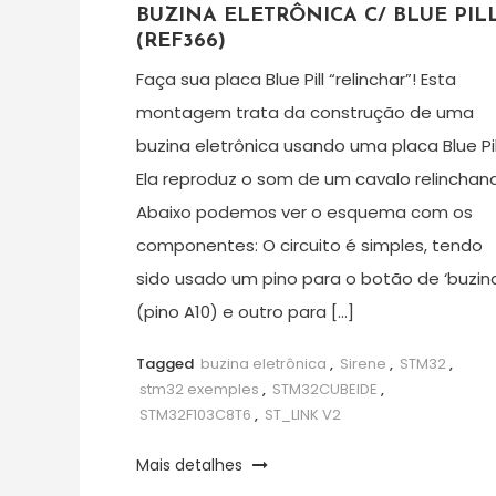
BUZINA ELETRÔNICA C/ BLUE PIL
(REF366)
Faça sua placa Blue Pill “relinchar”! Esta
montagem trata da construção de uma
buzina eletrônica usando uma placa Blue Pil
Ela reproduz o som de um cavalo relinchan
Abaixo podemos ver o esquema com os
componentes: O circuito é simples, tendo
sido usado um pino para o botão de ‘buzina
(pino A10) e outro para […]
Tagged
buzina eletrônica
,
Sirene
,
STM32
,
stm32 exemples
,
STM32CUBEIDE
,
STM32F103C8T6
,
ST_LINK V2
Mais detalhes