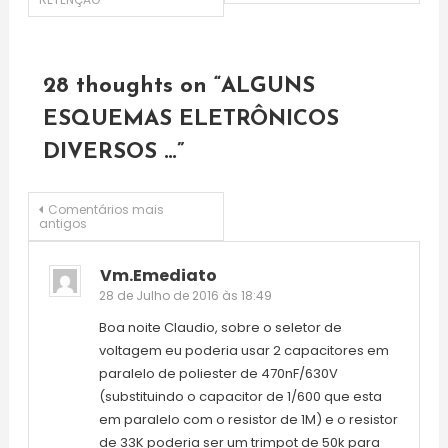
de
artigos
28 thoughts on “
ALGUNS
ESQUEMAS ELETRÔNICOS
DIVERSOS …
”
Navegação
Comentários mais
antigos
de
Vm.emediato
28 de Julho de 2016 às 18:49
comentários
Boa noite Claudio, sobre o seletor de
voltagem eu poderia usar 2 capacitores em
paralelo de poliester de 470nF/630V
(substituindo o capacitor de 1/600 que esta
em paralelo com o resistor de 1M) e o resistor
de 33K poderia ser um trimpot de 50k para