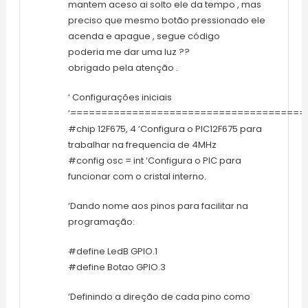
mantem aceso ai solto ele da tempo , mas
preciso que mesmo botão pressionado ele
acenda e apague , segue código
poderia me dar uma luz ??
obrigado pela atenção .
‘ Configurações iniciais
‘======================================
#chip 12F675, 4 ‘Configura o PIC12F675 para
trabalhar na frequencia de 4MHz
#config osc = int ‘Configura o PIC para
funcionar com o cristal interno.
‘Dando nome aos pinos para facilitar na
programação:
#define LedB GPIO.1
#define Botao GPIO.3
‘Definindo a direção de cada pino como