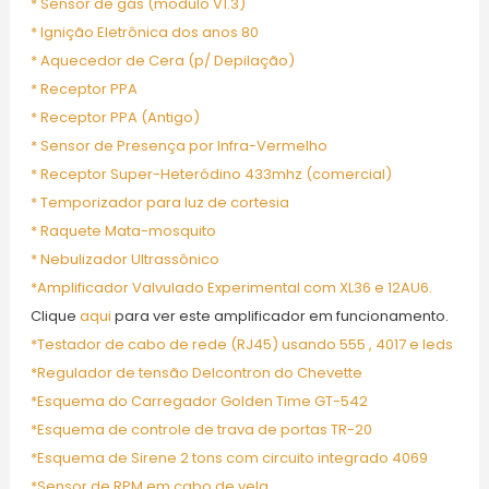
* Sensor de gás (modulo V1.3)
* Ignição Eletrônica dos anos 80
* Aquecedor de Cera (p/ Depilação)
* Receptor PPA
* Receptor PPA (Antigo)
* Sensor de Presença por Infra-Vermelho
* Receptor Super-Heteródino 433mhz (comercial)
* Temporizador para luz de cortesia
* Raquete Mata-mosquito
* Nebulizador Ultrassônico
*Amplificador Valvulado Experimental com XL36 e 12AU6.
Clique
aqui
para ver este amplificador em funcionamento.
*Testador de cabo de rede (RJ45) usando 555 , 4017 e leds
*Regulador de tensão Delcontron do Chevette
*Esquema do Carregador Golden Time GT-542
*Esquema de controle de trava de portas TR-20
*Esquema de Sirene 2 tons com circuito integrado 4069
*Sensor de RPM em cabo de vela