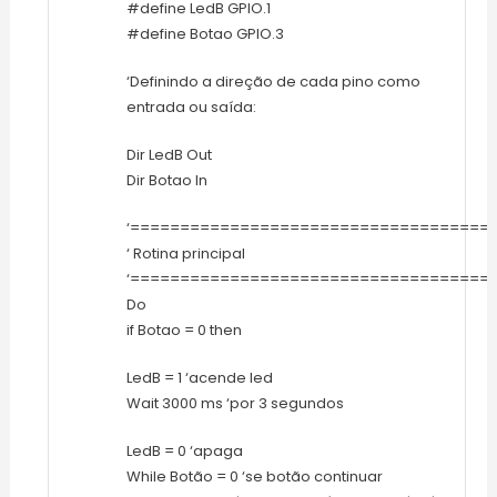
#define LedB GPIO.1
#define Botao GPIO.3
‘Definindo a direção de cada pino como
entrada ou saída:
Dir LedB Out
Dir Botao In
‘====================================
‘ Rotina principal
‘====================================
Do
if Botao = 0 then
LedB = 1 ‘acende led
Wait 3000 ms ‘por 3 segundos
LedB = 0 ‘apaga
While Botão = 0 ‘se botão continuar