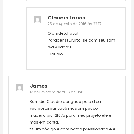
Claudio Larios
25 de Agosto de 2016 às 22:17
Olá sidetchava!
Parabéns! Divirta-se com seu som
“valvulado”!
Claudio
James
17 de Fevereiro de 2016 às 11:49
Bom dia Claudio obrigado pela dica .
vou perturbar você mas um pouco .
mudei o pic 12f675 para meu projeto ele e
mas em conta.
fiz um código e com botão pressionado ele