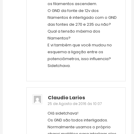
os filamentos ascendem.
O GND da fonte de 12v dos
filamentos é interligado com o GND
das fontes de 270 e 235 ou não?
Qual a tensão máxima dos
filamentos?
E vi também que você mudou no
esquema a ligação entre os
potenciômetros, isso influencia?
Sidetchava.
Claudio Larios
25 de Agosto de 2016 às 10:07
Olá sidetchava!
Os GND são todos interligados.
Normalmente usamos o próprio
chassi metálico para interligar eles.