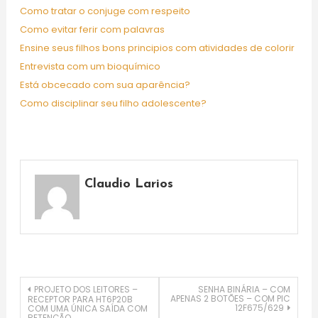
Como tratar o conjuge com respeito
Como evitar ferir com palavras
Ensine seus filhos bons principios com atividades de colorir
Entrevista com um bioquímico
Está obcecado com sua aparência?
Como disciplinar seu filho adolescente?
Claudio Larios
Navegação
PROJETO DOS LEITORES –
SENHA BINÁRIA – COM
APENAS 2 BOTÕES – COM PIC
RECEPTOR PARA HT6P20B
12F675/629
COM UMA ÚNICA SAÍDA COM
RETENÇÃO