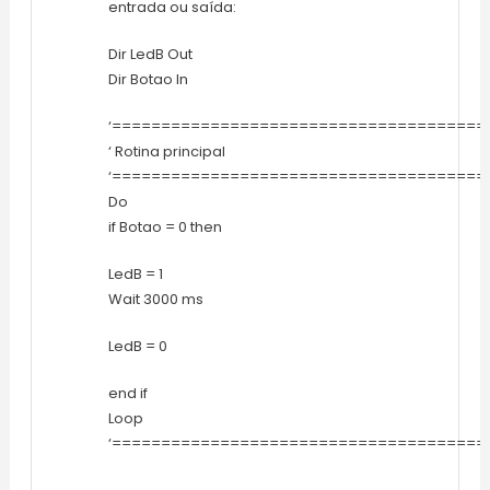
entrada ou saída:
Dir LedB Out
Dir Botao In
‘======================================
‘ Rotina principal
‘======================================
Do
if Botao = 0 then
LedB = 1
Wait 3000 ms
LedB = 0
end if
Loop
‘======================================