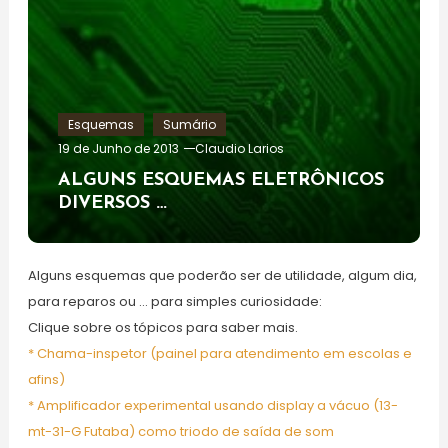
Esquemas
Sumário
19 de Junho de 2013
Claudio Larios
ALGUNS ESQUEMAS ELETRÔNICOS
DIVERSOS …
Alguns esquemas que poderão ser de utilidade, algum dia,
para reparos ou … para simples curiosidade:
Clique sobre os tópicos para saber mais.
* Chama-inspetor (painel para atendimento em escolas e
afins)
* Amplificador experimental usando display a vácuo (13-
mt-31-G Futaba) como triodo de saída de som