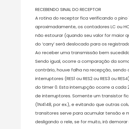
RECEBENDO SINAL DO RECEPTOR
A rotina do receptor fica verificando o pi
aproximadamente, os contadores LC ou HC. 
não estourar (quando seu valor for maior q
do ‘carry’ será deslocado para os registrado
Ao receber uma transmissão bem sucedida, 
Sendo igual, ocorre a comparação da somat
contrário, houve falha na recepção, send
interruptores (RES1 ou RES2 ou RES3 ou RES
do timer 0. Esta interrupção ocorre a cada 
de interruptores. Somente um transistor fi
(1N4148, por ex.), e evitando que outras 
transitores serve para acumular tensão e man
desligando o rele, se for muito, irá demorar