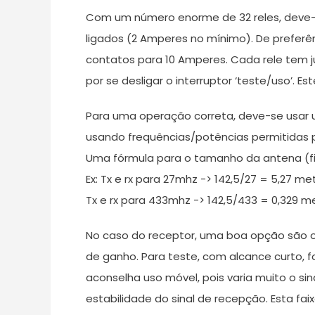
Com um número enorme de 32 reles, deve-s
ligados (2 Amperes no mínimo). De preferên
contatos para 10 Amperes. Cada rele tem j
por se desligar o interruptor ‘teste/uso’. E
Para uma operação correta, deve-se usar u
usando frequências/potências permitidas p
Uma fórmula para o tamanho da antena (fio
Ex: Tx e rx para 27mhz -> 142,5/27 = 5,27 me
Tx e rx para 433mhz -> 142,5/433 = 0,329 m
No caso do receptor, uma boa opção são os
de ganho. Para teste, com alcance curto, 
aconselha uso móvel, pois varia muito o sin
estabilidade do sinal de recepção. Esta fa