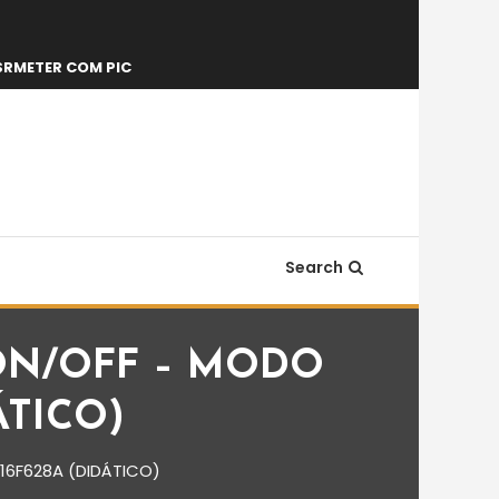
SRMETER COM PIC
Search
ON/OFF – MODO
ÁTICO)
6F628A (DIDÁTICO)