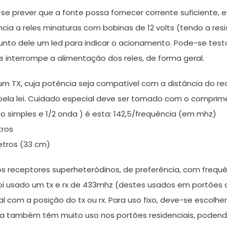
e prever que a fonte possa fornecer corrente suficiente,
cia a reles minaturas com bobinas de 12 volts (tendo a resi
unto dele um led para indicar o acionamento. Pode-se test
ste interrompe a alimentação dos reles, de forma geral.
m TX, cuja potência seja compativel com a distância do re
ela lei. Cuidado especial deve ser tomado com o comprimen
 simples e 1/2 onda ) é esta: 142,5/frequência (em mhz)
tros
etros (33 cm)
 receptores superheteródinos, de preferência, com frequê
foi usado um tx e rx de 433mhz (destes usados em portões
al com a posição do tx ou rx. Para uso fixo, deve-se escolhe
ixa também têm muito uso nos portões residenciais, podendo 