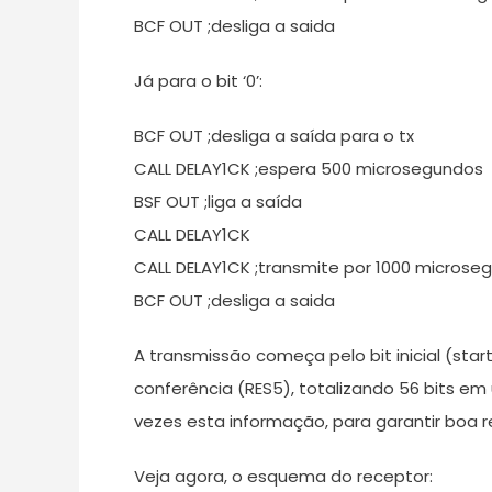
BCF OUT ;desliga a saida
Já para o bit ‘0’:
BCF OUT ;desliga a saída para o tx
CALL DELAY1CK ;espera 500 microsegundos
BSF OUT ;liga a saída
CALL DELAY1CK
CALL DELAY1CK ;transmite por 1000 microse
BCF OUT ;desliga a saida
A transmissão começa pelo bit inicial (start
conferência (RES5), totalizando 56 bits em 
vezes esta informação, para garantir boa r
Veja agora, o esquema do receptor: