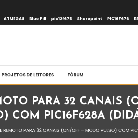
ATMEGA8
Blue Pill
pic12f675
Sharepoint
PIC16F676
E
PROJETOS DE LEITORES
FÓRUM
OTO PARA 32 CANAIS (
) COM PIC16F628A (DID
 REMOTO PARA 32 CANAIS (ON/OFF – MODO PULSO) COM PIC1