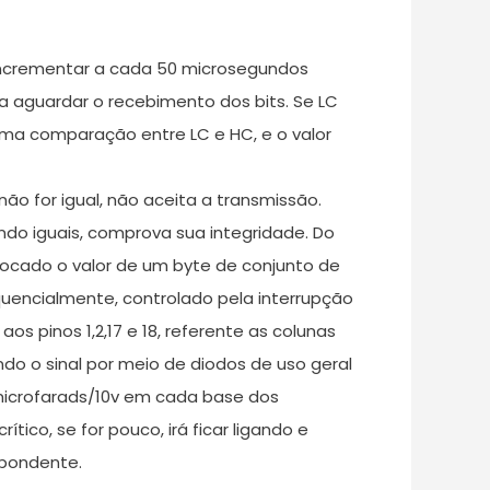
á incrementar a cada 50 microsegundos
a aguardar o recebimento dos bits. Se LC
 uma comparação entre LC e HC, e o valor
o for igual, não aceita a transmissão.
do iguais, comprova sua integridade. Do
ocado o valor de um byte de conjunto de
quencialmente, controlado pela interrupção
s pinos 1,2,17 e 18, referente as colunas
ndo o sinal por meio de diodos de uso geral
 microfarads/10v em cada base dos
tico, se for pouco, irá ficar ligando e
espondente.