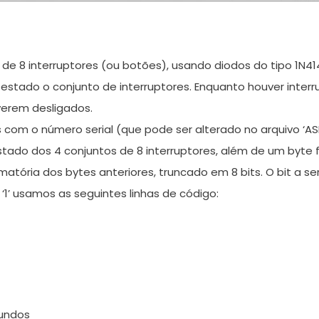
s de 8 interruptores (ou botões), usando diodos do tipo 1N4
 testado o conjunto de interruptores. Enquanto houver inte
verem desligados.
com o número serial (que pode ser alterado no arquivo ‘ASM’
ado dos 4 conjuntos de 8 interruptores, além de um byte f
atória dos bytes anteriores, truncado em 8 bits. O bit a se
‘1’ usamos as seguintes linhas de código:
gundos