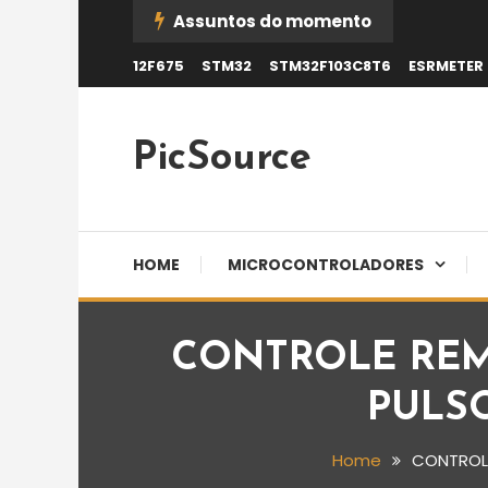
Skip
Assuntos do momento
To
12F675
STM32
STM32F103C8T6
ESRMETER
Content
PicSource
HOME
MICROCONTROLADORES
CONTROLE REM
PULSO
Home
CONTROLE