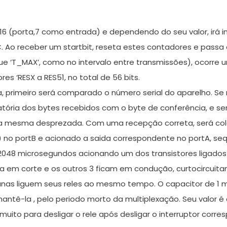
no 16 (porta,7 como entrada) e dependendo do seu valor, ir
Ao receber um startbit, reseta estes contadores e passa 
ue ‘T_MAX’, como no intervalo entre transmissões), ocorre
res ‘RESX a RES51, no total de 56 bits.
primeiro será comparado o número serial do aparelho. Se nã
ória dos bytes recebidos com o byte de conferência, e sen
o a mesma desprezada. Com uma recepção correta, será col
4) no portB e acionado a saida correspondente no portA, se
2048 microsegundos acionando um dos transistores ligados ao
ca em corte e os outros 3 ficam em condução, curtocircuita
colunas liguem seus reles ao mesmo tempo. O capacitor de 1
tê-la , pelo periodo morto da multiplexação. Seu valor é crí
 muito para desligar o rele após desligar o interruptor corr